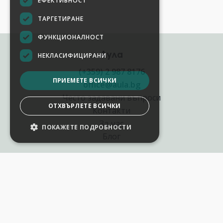
ЕФЕКТИВНОСТ
ТАРГЕТИРАНЕ
ФУНКЦИОНАЛНОСТ
Аула
НЕКЛАСИФИЦИРАНИ
(+359) 2 987 8176
ПРИЕМЕТЕ ВСИЧКИ
office@aula.bg
Често задавани въпроси
ОТХВЪРЛЕТЕ ВСИЧКИ
Контакти
За нас
ПОКАЖЕТЕ ПОДРОБНОСТИ
Блог
Полезни връзки
Създай курс за Аула
Фирмени обучения
Събития и уебинари
Цени Аула Абонамент