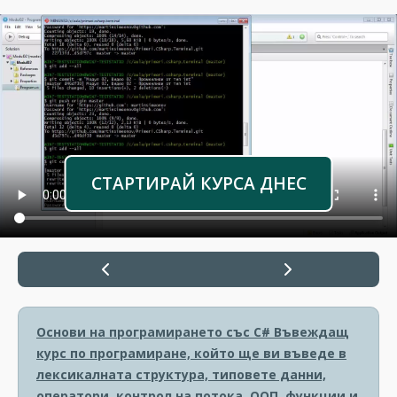
СТАРТИРАЙ КУРСА ДНЕС
Основи на програмирането със C#
Въвеждащ
курс по програмиране, който ще ви въведе в
лексикалната структура, типовете данни,
оператори, контрол на потока, ООП, функции и