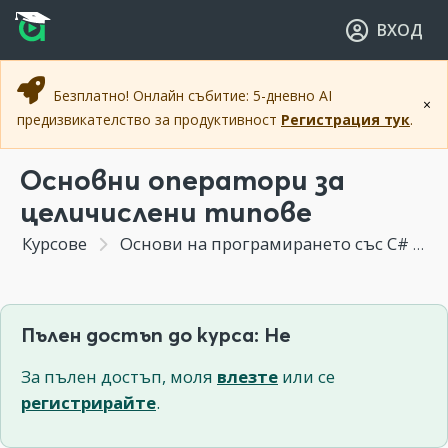
Прескочи към основното съдържание
Прескочи към навигацията
ВХОД
Безплатно! Онлайн събитие: 5-дневно AI
×
предизвикателство за продуктивност
Регистрация тук
.
Основни оператори за
целичислени типове
Курсове
Основи на програмирането със C#
С
Пълен достъп до курса: Не
За пълен достъп, моля
влезте
или се
регистрирайте
.