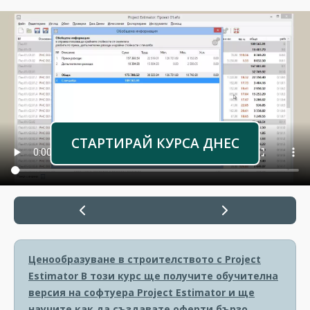
СТАРТИРАЙ КУРСА ДНЕС
Ценообразуване в строителството с Project
Estimator
В този курс ще получите обучителна
версия на софтуера Project Estimator и ще
научите как да създавате оферти бързо,