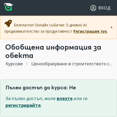
Прескочи към основното съдържание
Прескочи към навигацията
ВХОД
Безплатно! Онлайн събитие: 5-дневно AI
×
предизвикателство за продуктивност
Регистрация тук
.
Обобщена информация за
обекта
Курсове
Ценообразуване в строителството с Project Estimator
Пълен достъп до курса: Не
За пълен достъп, моля
влезте
или се
регистрирайте
.