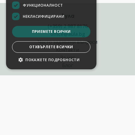
ФУНКЦИОНАЛНОСТ
Аула
НЕКЛАСИФИЦИРАНИ
(+359) 2 987 8176
ПРИЕМЕТЕ ВСИЧКИ
office@aula.bg
Често задавани въпроси
ОТХВЪРЛЕТЕ ВСИЧКИ
Контакти
За нас
ПОКАЖЕТЕ ПОДРОБНОСТИ
Блог
Полезни връзки
Създай курс за Аула
Фирмени обучения
Събития и уебинари
Цени Аула Абонамент
Подари ваучер