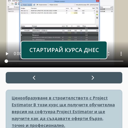
СТАРТИРАЙ КУРСА ДНЕС
Ценообразуване в строителството с Project
Estimator
В този курс ще получите обучителна
версия на софтуера Project Estimator и ще
научите как да създавате оферти бързо,
точно и професионално.