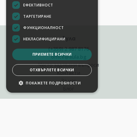
ЕФЕКТИВНОСТ
ТАРГЕТИРАНЕ
ФУНКЦИОНАЛНОСТ
Аула
НЕКЛАСИФИЦИРАНИ
(+359) 2 987 8176
ПРИЕМЕТЕ ВСИЧКИ
office@aula.bg
Често задавани въпроси
ОТХВЪРЛЕТЕ ВСИЧКИ
Контакти
За нас
ПОКАЖЕТЕ ПОДРОБНОСТИ
НАСТРОЙКИ НА БИСКВИТКИТЕ
Блог
Полезни връзки
Създай курс за Аула
Фирмени обучения
Събития и уебинари