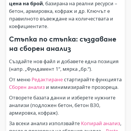
цена на брой
, базирана на реални ресурси –
бетон, армировка, кофраж и др. Ключът е
правилното въвеждане на количествата и
коефициентите.
Стъпка по стъпка: създаване
на сборен анализ
Създайте нов файл и добавете една позиция
(напр. „Фундамент 1“, мярка „бр.“).
От меню
Редактиране
стартирайте функцията
Сборен анализ
и минимизирайте прозореца.
Отворете базата данни и изберете нужните
анализи (подложен бетон, бетон B30,
армировка, кофраж).
За всеки анализ използвайте
Копирай анализ
,
после в прозореца на сборния анализ –
Paste
.