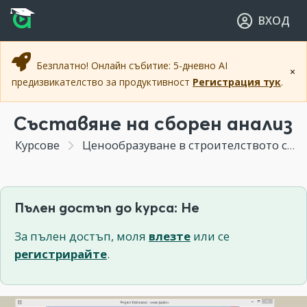
Прескочи към основното съдържание
Прескочи към навигацията
ВХОД
Безплатно! Онлайн събитие: 5-дневно AI
×
предизвикателство за продуктивност
Регистрация тук
.
Съставяне на сборен анализ
Курсове
Ценообразуване в строителството с Project Estimator
Пълен достъп до курса: Не
За пълен достъп, моля
влезте
или се
регистрирайте
.