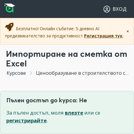
Прескочи към основното съдържание
Прескочи към навигацията
ВХОД
Безплатно! Онлайн събитие: 5-дневно AI
×
предизвикателство за продуктивност
Регистрация тук
.
Импортиране на сметка от
Excel
Курсове
Ценообразуване в строителството с Project Estimator
Пълен достъп до курса: Не
За пълен достъп, моля
влезте
или се
регистрирайте
.