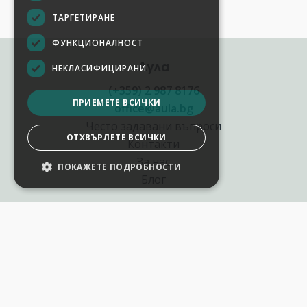
ТАРГЕТИРАНЕ
ФУНКЦИОНАЛНОСТ
Аула
НЕКЛАСИФИЦИРАНИ
(+359) 2 987 8176
ПРИЕМЕТЕ ВСИЧКИ
office@aula.bg
Често задавани въпроси
ОТХВЪРЛЕТЕ ВСИЧКИ
Контакти
За нас
ПОКАЖЕТЕ ПОДРОБНОСТИ
Блог
Полезни връзки
Създай курс за Аула
Фирмени обучения
Събития и уебинари
Цени Аула Абонамент