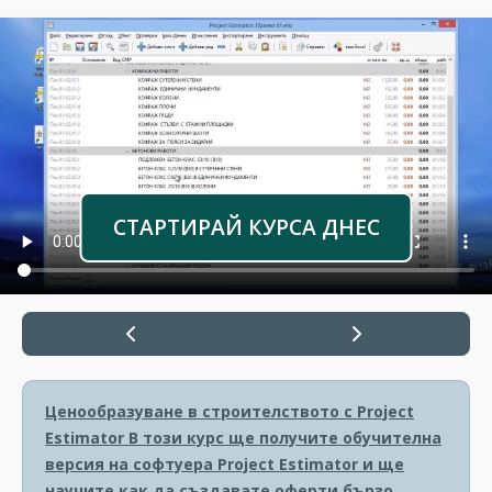
СТАРТИРАЙ КУРСА ДНЕС
Ценообразуване в строителството с Project
Estimator
В този курс ще получите обучителна
версия на софтуера Project Estimator и ще
научите как да създавате оферти бързо,