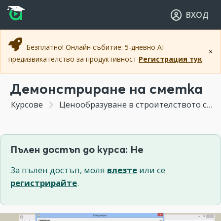
Прескочи към основното съдържание
Прескочи към навигацията
ВХОД
Безплатно! Онлайн събитие: 5-дневно AI
×
предизвикателство за продуктивност
Регистрация тук
.
Демонстриране на сметка
Курсове
Ценообразуване в строителството с Project Estimator
Пълен достъп до курса: Не
За пълен достъп, моля
влезте
или се
регистрирайте
.