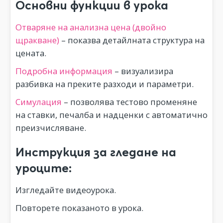
Основни функции в урока
Отваряне на анализна цена (двойно
щракване)
– показва детайлната структура на
цената.
Подробна информация
– визуализира
разбивка на преките разходи и параметри.
Симулация
– позволява тестово променяне
на ставки, печалба и надценки с автоматично
преизчисляване.
Инструкция за гледане на
уроците:
Изгледайте видеоурока.
Повторете показаното в урока.