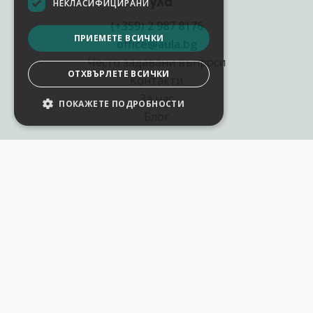
Аула
НЕКЛАСИФИЦИРАНИ
(+359) 2 987 8176
ПРИЕМЕТЕ ВСИЧКИ
office@aula.bg
Често задавани въпроси
ОТХВЪРЛЕТЕ ВСИЧКИ
Контакти
За нас
ПОКАЖЕТЕ ПОДРОБНОСТИ
НАСТРОЙКИ НА БИСКВИТКИТЕ
Блог
Полезни връзки
Създай курс за Аула
Фирмени обучения
Събития и уебинари
Цени Аула Абонамент
Подари ваучер
Общи разпоредби