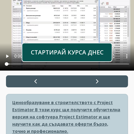
СТАРТИРАЙ КУРСА ДНЕС
Ценообразуване в строителството с Project
Estimator
В този курс ще получите обучителна
версия на софтуера Project Estimator и ще
научите как да създавате оферти бързо,
точно и професионално.