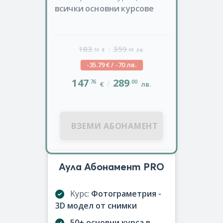
всички основни курсове
183
359
/
.55
.00
€
лв.
-35.79 € / -70 лв.
147
289
.76
.00
/
€
лв.
ВЗЕМИ АБОНАМЕНТ
Аула Абонамент PRO
Kурс:
Фотограметрия -
3D модел от снимки
50+ основни курса в