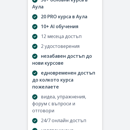
Аула
20 PRO курса в Аула
10+ AI обучения
12 месеца достъп
2 удостоверения
незабавен достъп до
нови курсове
едновременен достъп
до колкото курса
пожелаете
видеа, упражнения,
форум с въпроси и
отговори
24/7 онлайн достъп