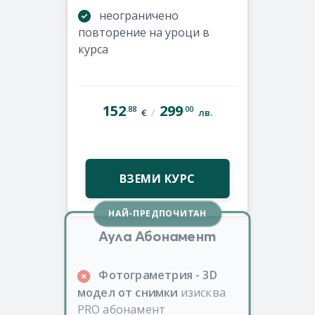
неограничено
повторение на уроци в
курса
152
299
.88
.00
/
€
лв.
ВЗЕМИ КУРС
НАЙ-ПРЕДПОЧИТАН
Аула Абонамент
Фотограметрия - 3D
модел от снимки
изисква
PRO абонамент