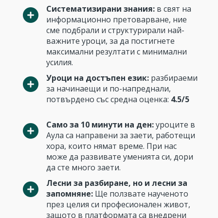
Систематизирани знания:
в свят на
информационно претоварване, ние
сме подбрали и структурирали най-
важните уроци, за да постигнете
максимални резултати с минимални
усилия.
Уроци на достъпен език:
разбираеми
за начинаещи и по-напреднали,
потвърдено със средна оценка:
4.5/5
Само за 10 минути на ден:
уроците в
Аула са направени за заети, работещи
хора, които нямат време. При нас
може да развивате уменията си, дори
да сте много заети.
Лесни за разбиране, но и лесни за
запомняне:
Ще ползвате наученото
през целия си професионален живот,
защото в платформата са внедрени