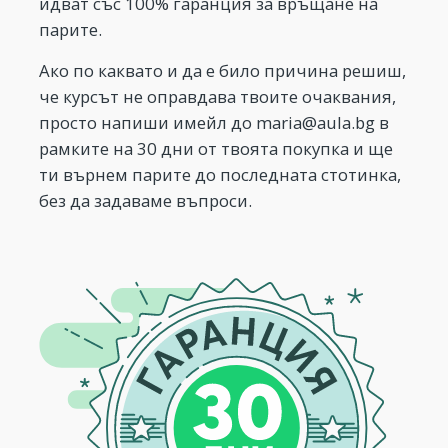
идват със 100% гаранция за връщане на
парите.
Ако по каквато и да е било причина решиш,
че курсът не оправдава твоите очаквания,
просто напиши имейл до
maria@aula.bg
в
рамките на 30 дни от твоята покупка и ще
ти върнем парите до последната стотинка,
без да задаваме въпроси.