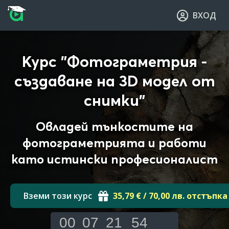
Прескочи към основното съдържание
Прескочи към навигацията
ВХОД
Курс "Фотограметрия -
създаване на 3D модел от
снимки"
Овладей тънкостите на
фотограметрията и работи
като истински професионалист
Вземи този курс
35,79 € / 70,00 лв. отстъпка
00
07
21
53