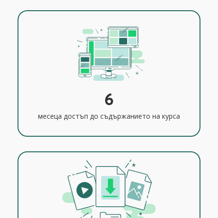
6
месеца достъп до съдържанието на курса