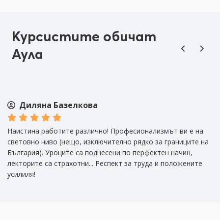
Курсистите обичат
Аула
Диляна Базелкова
о,
Наистина работите различно! Професионализмът ви е на
Вс
световно ниво (нещо, изключително рядко за границите на
то
България). Уроците са поднесени по перфектен начин,
за
лекторите са страхотни... Респект за труда и положените
л
усилиля!