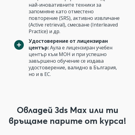
най-иновативните техники за
запомняне като отместено
повторение (SRS), активно извличане
(Active retrieval), смесване (Interleaved
Practice) и др.
Удостоверение от лицензиран
център:
Аула е лицензиран учебен
център към МОН и при успешно
завършено обучение се издава
удостоверение, валидно в България,
но и в ЕС.
Овладей 3ds Max или ти
връщаме парите от курса!