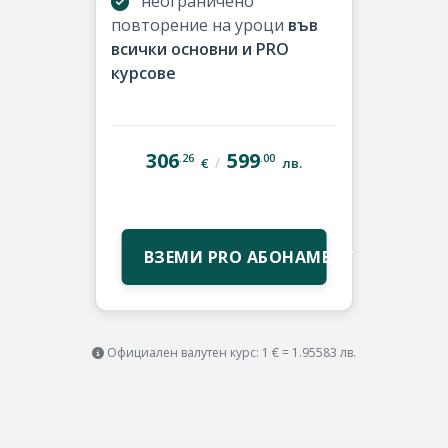
неограничено
повторение на уроци
във
всички основни и PRO
курсове
306
599
.26
.00
/
€
лв.
ВЗЕМИ PRO АБОНАМЕНТ
Официален валутен курс: 1 € = 1.95583 лв.