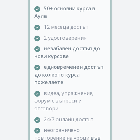
50+ основни курса в
Аула
12 месеца достъп
2 удостоверения
незабавен достъп до
нови курсове
едновременен достъп
до колкото курса
пожелаете
видеа, упражнения,
форум с въпроси и
отговори
24/7 онлайн достъп
неограничено
повторение на уроци
във