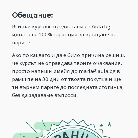
Обещание:
Всички курсове предлагани от Aula.bg
идват със 100% гаранция за връщане на
парите.
Ако по каквато и да е било причина решиш,
че курсът не оправдава твоите очаквания,
просто напиши имейл до
maria@aula.bg
в
рамките на 30 дни от твоята покупка и ще
ти върнем парите до последната стотинка,
без да задаваме въпроси.