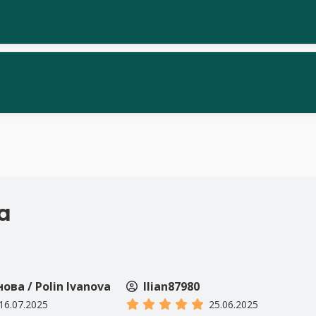
а
Elena.mihailova
25.06.2025
24.06.2025