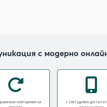
уникация с модерно онлайн
граничено повторение на
с 24x7 удобен достъп от
уроците
точка на света