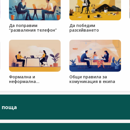
Да поправим
Да победим
“разваления телефон”
разсейването
Формална и
Общи правила за
неформална
комуникация в екипа
комуникация
а поща