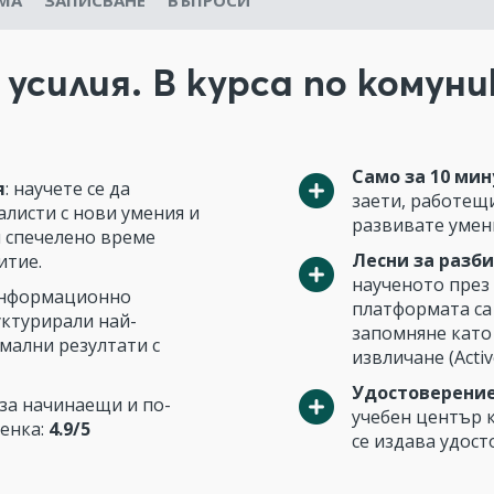
МА
ЗАПИСВАНЕ
ВЪПРОСИ
усилия. В курса по комун
Само за 10 мин
я
: научете се да
заети, работещи
листи с нови умения и
развивате умени
и спечелено време
Лесни за разби
итие.
наученото през
информационно
платформата са
уктурирали най-
запомняне като
мални резултати с
извличане (Active
Удостоверение
за начинаещи и по-
учебен център 
ценка:
4.9/5
се издава удост