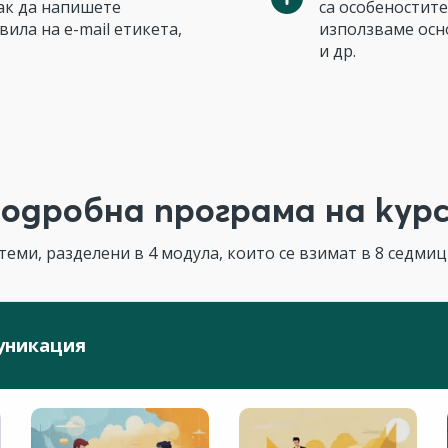
ак да напишете
са особеностите
вила на e-mail етикета,
използваме осн
и др.
одробна програма на кур
теми, разделени в 4 модула, които се взимат в 8 седмици
уникация