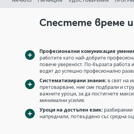
НАЧАЛО
ГАРАНЦИЯ
УДОСТОВЕРЕНИЯ
ПРОГРА
Спестете време и 
Професионални комуникация умени
работите като най-добрите професиона
повече увереност. По-бързата работа 
водят до успешно професионално разв
Систематизирани знания:
в свят на 
претоварване, ние сме подбрали и стр
важните уроци, за да постигнете макси
минимални усилия.
Уроци на достъпен език:
разбираеми 
напреднали, потвърдено със средна о