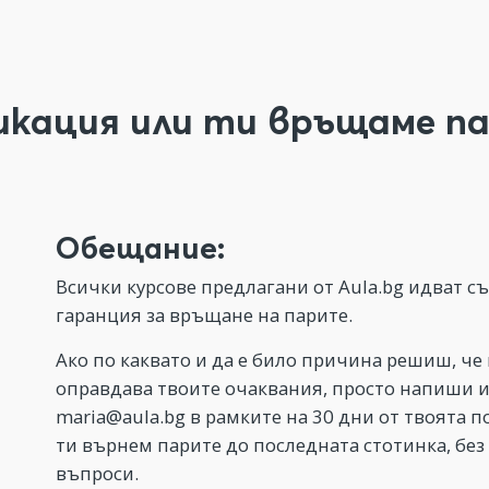
икация или ти връщаме па
Обещание:
Всички курсове предлагани от Aula.bg идват с
гаранция за връщане на парите.
Ако по каквато и да е било причина решиш, че 
оправдава твоите очаквания, просто напиши 
maria@aula.bg
в рамките на 30 дни от твоята п
ти върнем парите до последната стотинка, без
въпроси.