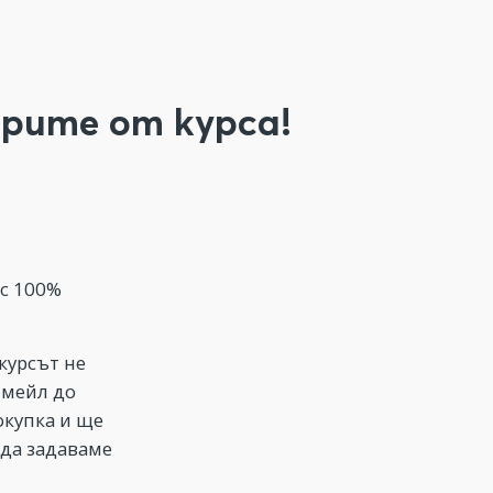
рите от курса!
ъс 100%
курсът не
имейл до
окупка и ще
 да задаваме