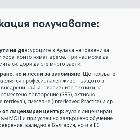
икация получавате:
ути на ден:
уроците в Аула са направени за
 хора, които нямат време. При нас може да
ята си, дори да сте много заети.
ране, но и лесни за запомняне:
Ще ползвате
 целия си професионален живот, защото в
 внедрени най-иновативните техники за
 отместено повторение (SRS), активно
 retrieval), смесване (Interleaved Practice) и др.
 от лицензиран център:
Аула е лицензиран
към МОН и при успешно завършено обучение
оверение, валидно в България, но и в ЕС.