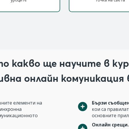
о какво ще научите в ку
вна онлайн комуникация 
вните елементи на
Бързи съобщен
синхронна
кои са правилат
омуникационното
основните прило
Онлайн срещи.