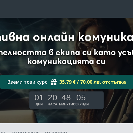
ивна онлайн комуника
телността в екипа си като ус
комуникацията си
Вземи този курс
35,79 € / 70,00 лв. отстъпка
01
20
48
04
ДНИ
ЧАСА
МИНУТИ
СЕКУНДИ