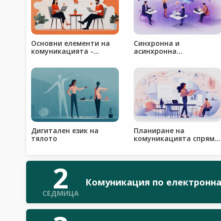
Основни елементи на
Синхронна и
комуникацията -
асинхронна
онлайн и офлайн
комуникация - добри
практики
Дигитален език на
Планиране на
тялото
комуникацията спрямо
целите ни
2
Комуникация по електронн
СЕДМИЦА