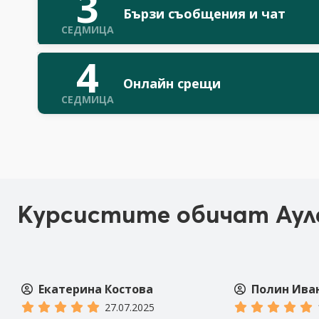
3
Бързи съобщения и чат
СЕДМИЦА
4
Онлайн срещи
СЕДМИЦА
Курсистите обичат Аул
Полин Иванова / Polin Ivanova
Ilian87980
16.07.2025