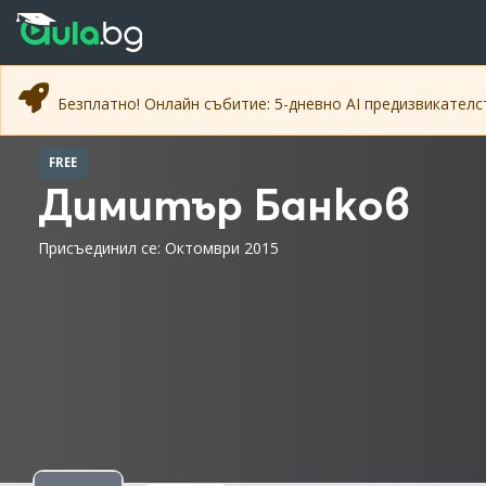
Прескочи към основното съдържание
Прескочи към навигацията
Безплатно! Онлайн събитие: 5-дневно AI предизвикател
FREE
Димитър Банков
Присъединил се: Октомври 2015