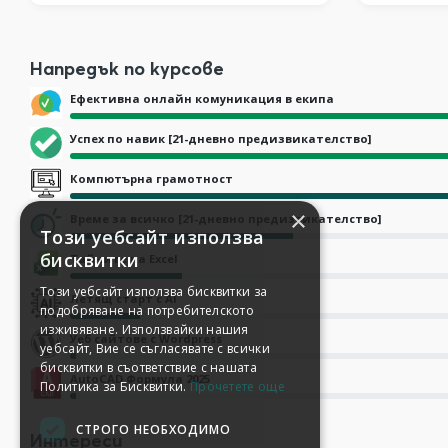
Напредък по курсове
Ефективна онлайн комуникация в екипа
Успех по навик [21-дневно предизвикателство]
Компютърна грамотност
×
Време за всичко [21-дневно предизвикателство]
Този уебсайт използва
бисквитки
Тайните на Excel
Този уебсайт използва бисквитки за
Летящ старт с AI
подобряване на потребителското
изживяване. Използвайки нашия
Уеб сайтове с Wordpress
уебсайт, Вие се съгласявате с всички
бисквитки в съответствие с нашата
AutoCAD Формула 2025
Политика за Бисквитки.
Прочетете още
СТРОГО НЕОБХОДИМО
Интереси