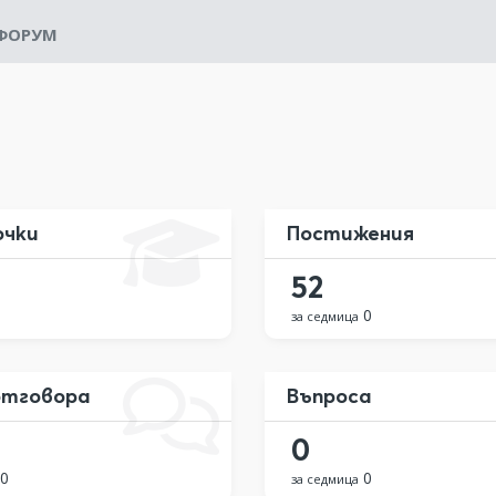
ФОРУМ
очки
Постижения
52
0
за седмица
тговора
Въпроса
0
0
0
за седмица