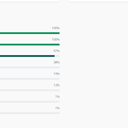
100%
100%
97%
38%
19%
12%
1%
1%