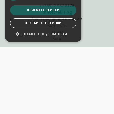
(+359) 2 987 8176
ПРИЕМЕТЕ ВСИЧКИ
office@aula.bg
Често задавани въпроси
ОТХВЪРЛЕТЕ ВСИЧКИ
Контакти
За нас
ПОКАЖЕТЕ ПОДРОБНОСТИ
Блог
Полезни връзки
Създай курс за Аула
Фирмени обучения
Събития и уебинари
Цени Аула Абонамент
Подари ваучер
Общи разпоредби