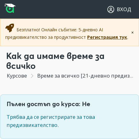
Прескочи към основното съдържание
Прескочи към навигацията
ВХОД
Безплатно! Онлайн събитие: 5-дневно AI
×
предизвикателство за продуктивност
Регистрация тук
.
Как да имаме време за
всичко
Курсове
Време за всичко [21-дневно предизвикателство]
Пълен достъп до курса: Не
Трябва да се регистрирате за това
предизвикателство.