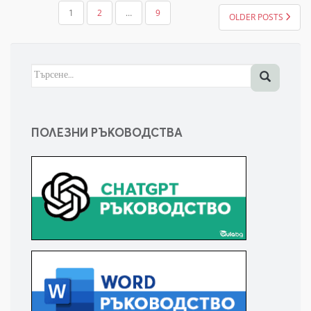
НАВИГАЦИЯ
1
2
…
9
OLDER POSTS
Търсене
за:
ПОЛЕЗНИ РЪКОВОДСТВА