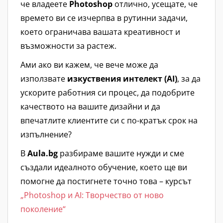
че владеете
Photoshop
отлично, усещате, че
времето ви се изчерпва в рутинни задачи,
което ограничава вашата креативност и
възможности за растеж.
Ами ако ви кажем, че вече може да
използвате
изкуствения интелект (AI)
, за да
ускорите работния си процес, да подобрите
качеството на вашите дизайни и да
впечатлите клиентите си с по-кратък срок на
изпълнение?
В
Aula.bg
разбираме вашите нужди и сме
създали идеалното обучение, което ще ви
помогне да постигнете точно това – курсът
„Photoshop и AI: Творчество от ново
поколение“