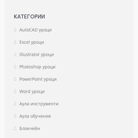
КАТЕГОРИИ
AutoCAD уроци
Excel уроци
Illustrator уроци
Photoshop уроци
PowerPoint уроци
Word уроци
Аула инструменти
Аула обучения
Блокчейн