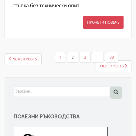
стъпка без технически опит.
ПРОЧЕТИ ПОВЕЧЕ
НАВИГАЦИЯ
1
2
3
…
88
NEWER POSTS
OLDER POSTS
Търсене
за:
ПОЛЕЗНИ РЪКОВОДСТВА