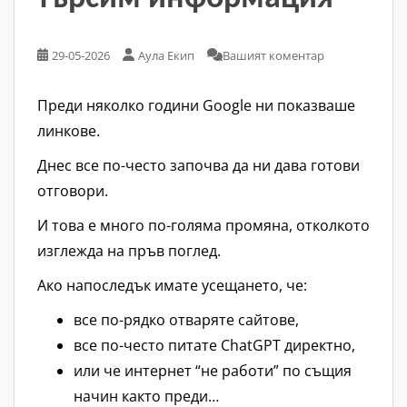
29-05-2026
Аула Екип
Вашият коментар
Преди няколко години Google ни показваше
линкове.
Днес все по-често започва да ни дава готови
отговори.
И това е много по-голяма промяна, отколкото
изглежда на пръв поглед.
Ако напоследък имате усещането, че:
все по-рядко отваряте сайтове,
все по-често питате ChatGPT директно,
или че интернет “не работи” по същия
начин както преди…