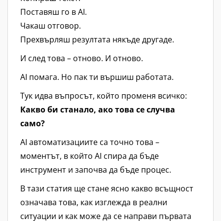
Поставяш го в AI.
Чакаш отговор.
Прехвърляш резултата някъде другаде.
И след това – отново. И отново.
AI помага. Но пак ти вършиш работата.
Тук идва въпросът, който променя всичко:
Какво би станало, ако това се случва
само?
AI автоматизациите са точно това –
моментът, в който AI спира да бъде
инструмент и започва да бъде процес.
В тази статия ще стане ясно какво всъщност
означава това, как изглежда в реални
ситуации и как може да се направи първата