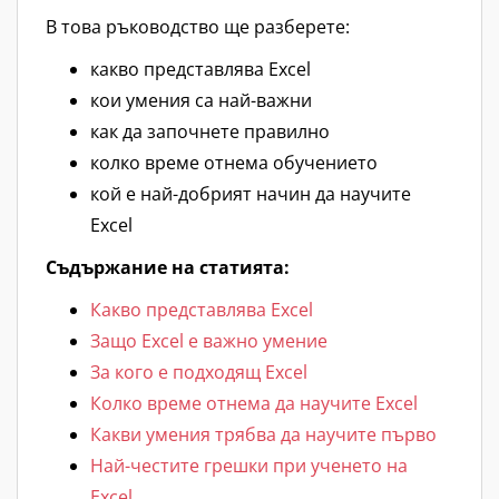
В това ръководство ще разберете:
какво представлява Excel
кои умения са най-важни
как да започнете правилно
колко време отнема обучението
кой е най-добрият начин да научите
Excel
Съдържание на статията:
Какво представлява Excel
Защо Excel е важно умение
За кого е подходящ Excel
Колко време отнема да научите Excel
Какви умения трябва да научите първо
Най-честите грешки при ученето на
Excel