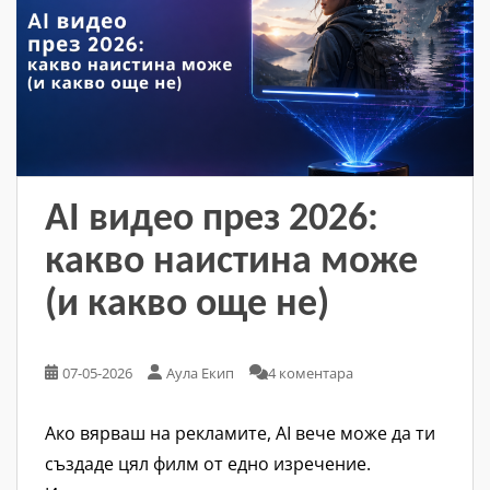
AI видео през 2026:
какво наистина може
(и какво още не)
07-05-2026
Аула Екип
4 коментара
Ако вярваш на рекламите, AI вече може да ти
създаде цял филм от едно изречение.