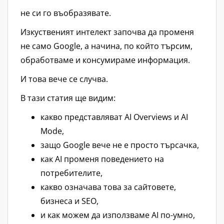
не си го въобразявате.
Изкуственият интелект започва да променя
не само Google, а начина, по който търсим,
обработваме и консумираме информация.
И това вече се случва.
В тази статия ще видим:
какво представляват AI Overviews и AI
Mode,
защо Google вече не е просто търсачка,
как AI променя поведението на
потребителите,
какво означава това за сайтовете,
бизнеса и SEO,
и как можем да използваме AI по-умно,