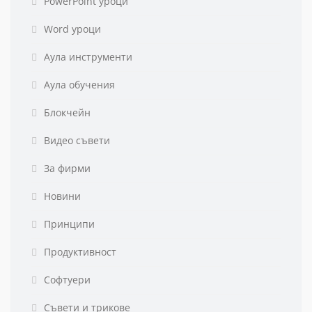
PowerPoint уроци
Word уроци
Аула инструменти
Аула обучения
Блокчейн
Видео съвети
За фирми
Новини
Принципи
Продуктивност
Софтуери
Съвети и трикове