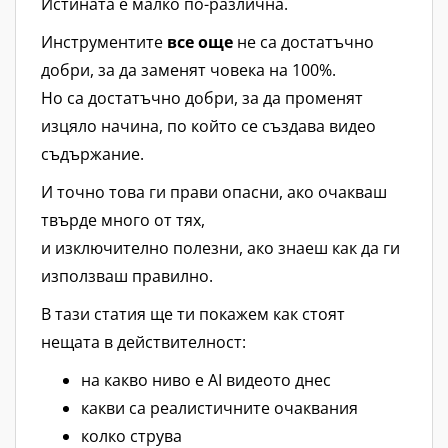
Истината е малко по-различна.
Инструментите
все още
не са достатъчно
добри, за да заменят човека на 100%.
Но са достатъчно добри, за да променят
изцяло начина, по който се създава видео
съдържание.
И точно това ги прави опасни, ако очакваш
твърде много от тях,
и изключително полезни, ако знаеш как да ги
използваш правилно.
В тази статия ще ти покажем как стоят
нещата в действителност:
на какво ниво е AI видеото днес
какви са реалистичните очаквания
колко струва