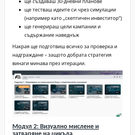
ще създаваш 30-дневни планове
ще тестваш идеите си чрез симулации
(например като „скептичен инвеститор“)
ще генерираш цели кампании и
съдържание наведнъж
Накрая ще подготвиш всичко за проверка и
надграждане – защото добрата стратегия
винаги минава през итерации.
Модул 2: Визуално мислене и
затваряне на цикъла