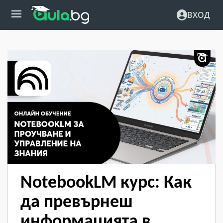
ВХОД
NotebookLM курс: Как
да превърнеш
информацията в