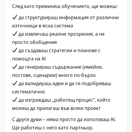
След като преминеш обучението, ще можеш:
да структурираш информация от различни
източници в ясна система
да извличаш реални прозрения, а не
просто обобщения
да създаваш стратегии и планове с
помощта на AI
да генерираш съдържание (имейли,
постове, сценарии) много по-бързо
да валидираш идеи и да ги подобряваш
систематично
да изграждаш „работещ процес“, който
можеш да прилагаш във всеки проект
С други думи – няма просто да използваш AI.
Ще работиш с него като партньор.