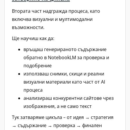
Втората част надгражда процеса, като
включва визуални и мултимодални
възможности.
Ще научиш как да:
връщаш генерираното съдържание
обратно в NotebookLM за проверка и
подобрение
използваш снимки, скици и реални
визуални материали като част от AI
процеса
анализираш конкурентни сайтове чрез
изображения, а не само текст
Тук затваряме цикъла – от идея → стратегия
→ съдържание → проверка → финален