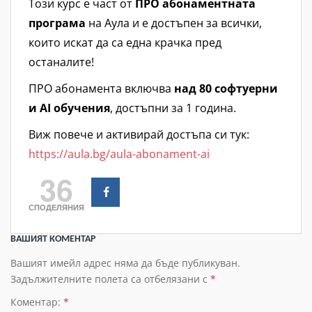
Този курс е част от
ПРО абонаментната
програма
на Аула и е достъпен за всички,
които искат да са една крачка пред
останалите!
ПРО абонамента включва
над 80 софтуерни
и AI обучения
, достъпни за 1 година.
Виж повече и активирай достъпа си тук:
https://aula.bg/aula-abonament-ai
36
СПОДЕЛЯНИЯ
ВАШИЯТ КОМЕНТАР
Вашият имейл адрес няма да бъде публикуван.
Задължителните полета са отбелязани с
*
Коментар:
*