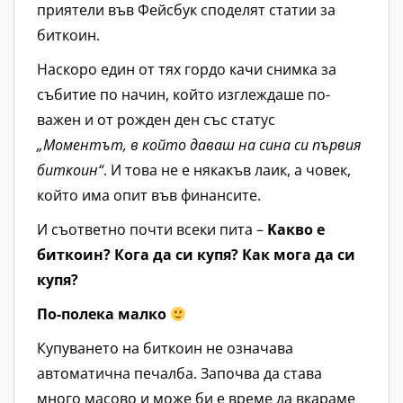
приятели във Фейсбук споделят статии за
биткоин.
Наскоро един от тях гордо качи снимка за
събитие по начин, който изглеждаше по-
важен и от рожден ден със статус
„Моментът, в който даваш на сина си първия
биткоин“
. И това не е някакъв лаик, а човек,
който има опит във финансите.
И съответно почти всеки пита –
Kакво е
биткоин? Кога да си купя? Как мога да си
купя?
По-полека малко
Купуването на биткоин не означава
автоматична печалба. Започва да става
много масово и може би е време да вкараме