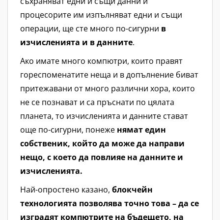
съхраняват едни и същи данни и
процесорите им изпълняват едни и същи
операции, ще сте много по-сигурни
в
изчисленията и в данните
.
Ако имате много компютри, които правят
гореспоменатите неща и в допълнение биват
притежавани от много различни хора, които
не се познават и са пръснати по цялата
планета, то изчисленията и данните стават
още по-сигурни, понеже
нямат един
собственик, който да може да направи
нещо, с което да повлияе на данните и
изчисленията.
Най-опростено казано,
блокчейн
технологията позволява точно това – да се
изградят компютрите на бъдещето, на