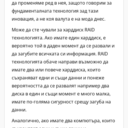
да променяме ред в нея, защото говорим за
фундаменталната технология зад тази
иновация, а не коя валута е на мода днес.
Може да сте чували за харддиск RAID
технологията. Ако имате един харддиск, е
вероятно той в даден момент да се развали и
да загубите всичката си информация. RAID
технологията обаче направи възможно да
имате два или повече харддиска, които
съхраняват едни и същи данни и понеже
вероятността да се развалят например два
диска в един и същи момент е много малка,
имате по-голяма сигурност срещу загуба на
данни.
Аналогично, ако имате два компютъра, които