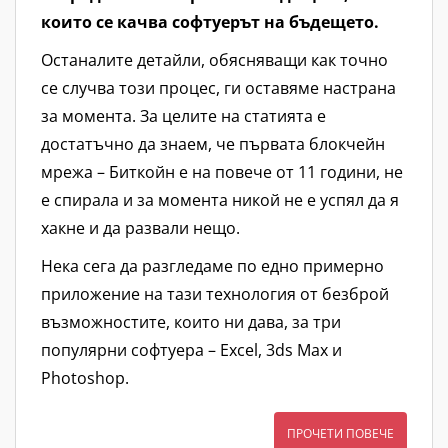
които се качва софтуерът на бъдещето.
Останалите детайли, обясняващи как точно
се случва този процес, ги оставяме настрана
за момента. За целите на статията е
достатъчно да знаем, че първата блокчейн
мрежа – Биткойн е на повече от 11 години, не
е спирала и за момента никой не е успял да я
хакне и да развали нещо.
Нека сега да разгледаме по едно примерно
приложение на тази технология от безброй
възможностите, които ни дава, за три
популярни софтуера – Excel, 3ds Max и
Photoshop.
ПРОЧЕТИ ПОВЕЧЕ