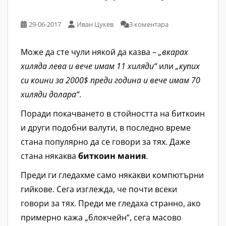
29-06-2017
Иван Цукев
3 коментара
Може да сте чули някой да казва –
„вкарах
хиляда лева и вече имам 11 хиляди“
или
„купих
си коини за 2000$ преди година и вече имам 70
хиляди долара“
.
Поради покачването в стойността на биткоин
и други подобни валути, в последно време
стана популярно да се говори за тях. Даже
стана някаква
биткоин мания
.
Преди ги гледахме само някакви компютърни
гийкове. Сега изглежда, че почти всеки
говори за тях. Преди ме гледаха странно, ако
примерно кажа „блокчейн“, сега масово