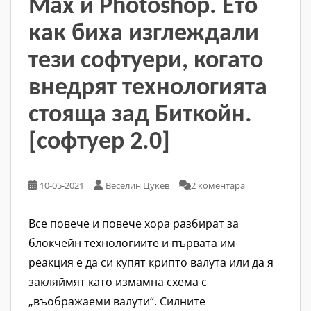
Max и Photoshop. Ето
как биха изглеждали
тези софтуери, когато
внедрят технологията
стояща зад Биткойн.
[софтуер 2.0]
10-05-2021
Веселин Цукев
2 коментара
Все повече и повече хора разбират за
блокчейн технологиите и първата им
реакция е да си купят крипто валута или да я
закляймят като измамна схема с
„въображаеми валути“. Силните