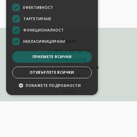
ЕФЕКТИВНОСТ
ТАРГЕТИРАНЕ
ФУНКЦИОНАЛНОСТ
Аула
НЕКЛАСИФИЦИРАНИ
(+359) 2 987 8176
ПРИЕМЕТЕ ВСИЧКИ
office@aula.bg
Често задавани въпроси
ОТХВЪРЛЕТЕ ВСИЧКИ
Контакти
За нас
ПОКАЖЕТЕ ПОДРОБНОСТИ
НАСТРОЙКИ НА БИСКВИТКИТЕ
Блог
Полезни връзки
Създай курс за Аула
Фирмени обучения
Събития и уебинари