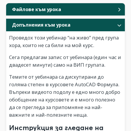
Файлове към урока
Допълнения към урока
Проведох този уебинар “на живо” пред група
хора, които не са били на мой курс.
Сега предлагам запис от уебинара (един час и
двадесет минути) само на ВИП групата.
Темите от уебинара са дискутирани до
голяма степен в курсовете AutoCAD Формула.
Въпреки видеото подолу е едно много добро
обобщение на курсовете и е много полезно
да се прегледа за припомняне на най-
важните и най-полезните неща.
Инструкция за гледане на