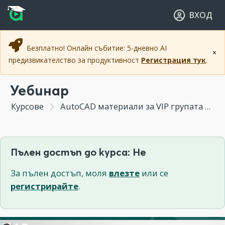
Прескочи към основното съдържание
Прескочи към навигацията
ВХОД
Безплатно! Онлайн събитие: 5-дневно AI
×
предизвикателство за продуктивност
Регистрация тук
.
Уебинар
Курсове
AutoCAD материали за VIP групата
С
Пълен достъп до курса: Не
За пълен достъп, моля
влезте
или се
регистрирайте
.