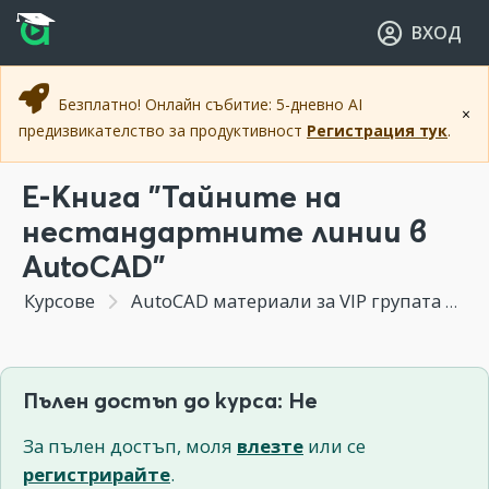
Прескочи към основното съдържание
Прескочи към навигацията
ВХОД
Безплатно! Онлайн събитие: 5-дневно AI
×
предизвикателство за продуктивност
Регистрация тук
.
Е-Книга "Тайните на
нестандартните линии в
AutoCAD"
Курсове
AutoCAD материали за VIP групата
С
Пълен достъп до курса: Не
За пълен достъп, моля
влезте
или се
регистрирайте
.