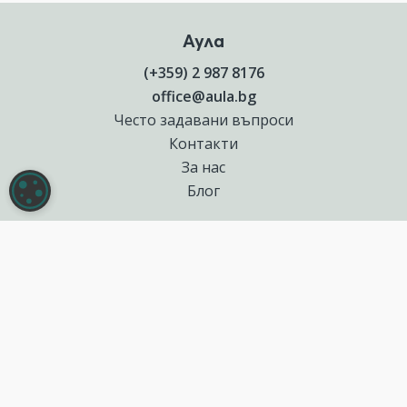
Аула
(+359) 2 987 8176
office@aula.bg
Често задавани въпроси
Контакти
За нас
НАСТРОЙКИ НА БИСКВИТКИТЕ
Блог
Полезни връзки
Създай курс за Аула
Фирмени обучения
Събития и уебинари
Цени Аула Абонамент
Подари ваучер