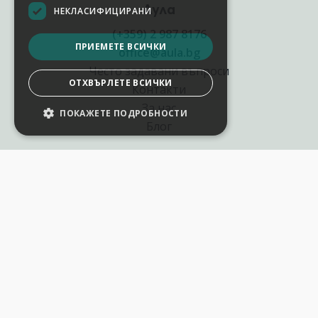
Аула
НЕКЛАСИФИЦИРАНИ
(+359) 2 987 8176
ПРИЕМЕТЕ ВСИЧКИ
office@aula.bg
Често задавани въпроси
ОТХВЪРЛЕТЕ ВСИЧКИ
Контакти
За нас
ПОКАЖЕТЕ ПОДРОБНОСТИ
Блог
Полезни връзки
Създай курс за Аула
Фирмени обучения
Събития и уебинари
Цени Аула Абонамент
Подари ваучер