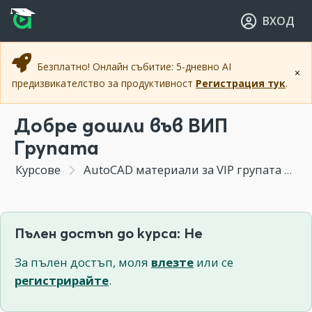
Прескочи към основното съдържание
Прескочи към навигацията
ВХОД
Безплатно! Онлайн събитие: 5-дневно AI
×
предизвикателство за продуктивност
Регистрация тук
.
Добре дошли във ВИП
Групата
Курсове
AutoCAD материали за VIP групата
С
Пълен достъп до курса: Не
За пълен достъп, моля
влезте
или се
регистрирайте
.