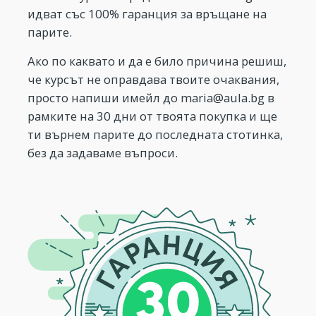
идват със 100% гаранция за връщане на
парите.
Ако по каквато и да е било причина решиш,
че курсът не оправдава твоите очаквания,
просто напиши имейл до
maria@aula.bg
в
рамките на 30 дни от твоята покупка и ще
ти върнем парите до последната стотинка,
без да задаваме въпроси.