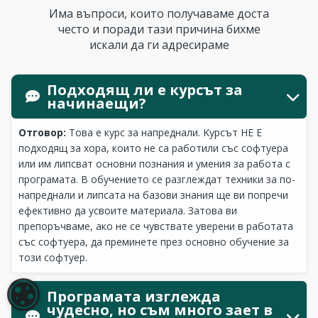
Има въпроси, които получаваме доста
често и поради тази причина бихме
искали да ги адресираме
Подходящ ли е курсът за
начинаещи?
Отговор:
Това е курс за напреднали. Kурсът НЕ Е
подходящ за хора, които не са работили със софтуера
или им липсват основни познания и умения за работа с
програмата. В обучението се разглеждат техники за по-
напреднали и липсата на базови знания ще ви попречи
ефективно да усвоите материала. Затова ви
препоръчваме, ако не се чувствате уверени в работата
със софтуера, да преминете през основно обучение за
този софтуер.
Програмата изглежда
НАСТРОЙКИ НА БИСКВИТКИТЕ
чудесно, но съм много зает в