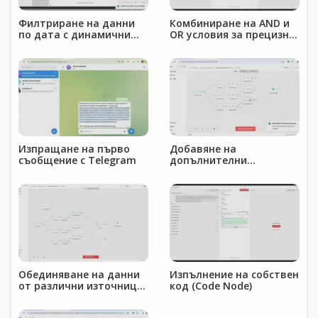
Филтриране на данни
Комбиниране на AND и
по дата с динамични
OR условия за прецизно
изрази
филтриране
Изпращане на първо
Добавяне на
съобщение с Telegram
допълнителни
източници.
Последователно
изпълнение на
паралелни потоци
Обединяване на данни
Изпълнение на собствен
от различни източници
код (Code Node)
(Merge)