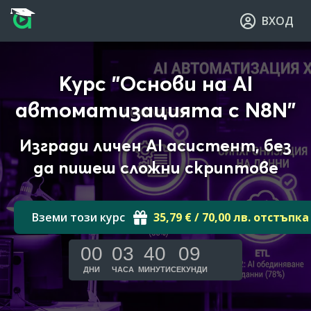
Прескочи към основното съдържание
Прескочи към навигацията
ВХОД
Курс "Основи на AI
автоматизацията с N8N"
Изгради личен AI асистент, без
да пишеш сложни скриптове
Вземи този курс
35,79 € / 70,00 лв. отстъпка
00
03
40
08
ДНИ
ЧАСА
МИНУТИ
СЕКУНДИ