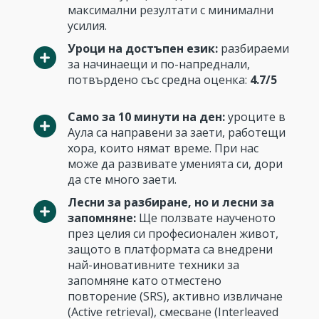
максимални резултати с минимални
усилия.
Уроци на достъпен език:
разбираеми
за начинаещи и по-напреднали,
потвърдено със средна оценка:
4.7/5
Само за 10 минути на ден:
уроците в
Аула са направени за заети, работещи
хора, които нямат време. При нас
може да развивате уменията си, дори
да сте много заети.
Лесни за разбиране, но и лесни за
запомняне:
Ще ползвате наученото
през целия си професионален живот,
защото в платформата са внедрени
най-иновативните техники за
запомняне като отместено
повторение (SRS), активно извличане
(Active retrieval), смесване (Interleaved