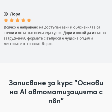
Лора
Всичко е направено на достъпен език и обясненията са
Из
а
точни и ясни във всеки един урок. Дори и някой да изпитва
че
затруднения, формата с въпроси е чудесна опция и
ви
лекторите отговарят бързо.
б
Записване за курс "Основи
на AI автоматизацията с
n8n"