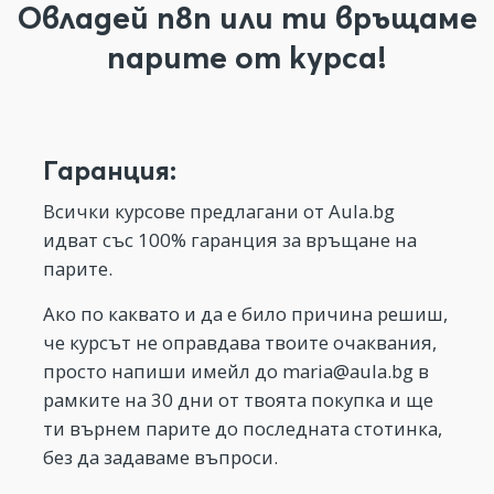
Овладей n8n или ти връщаме
парите от курса!
Гаранция:
Всички курсове предлагани от Aula.bg
идват със 100% гаранция за връщане на
парите.
Ако по каквато и да е било причина решиш,
че курсът не оправдава твоите очаквания,
просто напиши имейл до
maria@aula.bg
в
рамките на 30 дни от твоята покупка и ще
ти върнем парите до последната стотинка,
без да задаваме въпроси.