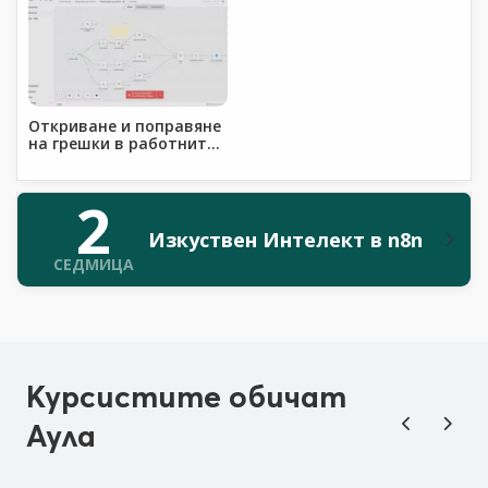
Откриване и поправяне
на грешки в работните
потоци
2
Изкуствен Интелект в n8n
СЕДМИЦА
Курсистите обичат
Аула