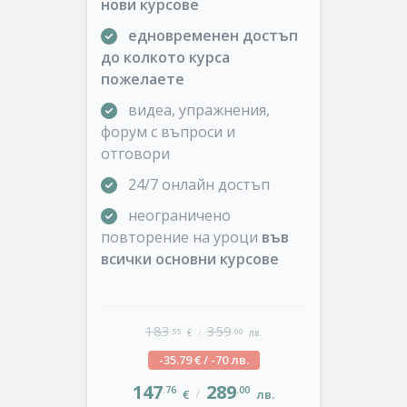
нови курсове
едновременен достъп
до колкото курса
пожелаете
видеа, упражнения,
форум с въпроси и
отговори
24/7 онлайн достъп
неограничено
повторение на уроци
във
всички основни курсове
183
359
/
.55
.00
€
лв.
-35.79 € / -70 лв.
147
289
.76
.00
/
€
лв.