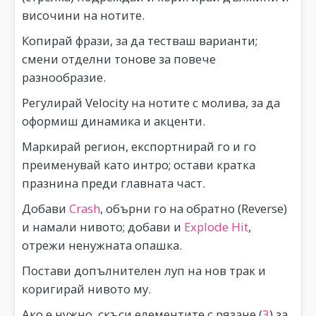
височини на нотите.
Копирай фрази, за да тестваш варианти;
смени отделни тонове за повече
разнообразие.
Регулирай Velocity на нотите с молива, за да
оформиш динамика и акценти.
Маркирай регион, експортнирай го и го
преименувай като интро; остави кратка
празнина преди главната част.
Добави
Crash
, обърни го на обратно (Reverse)
и намали нивото; добави и
Explode Hit
,
отрежи ненужната опашка.
Постави допълнителен луп на нов трак и
коригирай нивото му.
Ако е нужно, скъси елементите с рязане (
3
) за