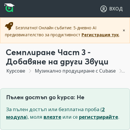
Прескочи към основното съдържание
Прескочи към навигацията
ВХОД
Безплатно! Онлайн събитие: 5-дневно AI
×
предизвикателство за продуктивност
Регистрация тук
.
Семплиране Част 3 -
Добавяне на други Звуци
Курсове
Музикално продуциране с Cubase
Се
Пълен достъп до курса: Не
За пълен достъп или безплатна проба (
2
модула
), моля
влезте
или се
регистрирайте
.