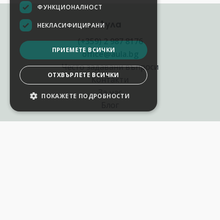
ФУНКЦИОНАЛНОСТ
Аула
НЕКЛАСИФИЦИРАНИ
(+359) 2 987 8176
ПРИЕМЕТЕ ВСИЧКИ
office@aula.bg
Често задавани въпроси
ОТХВЪРЛЕТЕ ВСИЧКИ
Контакти
За нас
ПОКАЖЕТЕ ПОДРОБНОСТИ
НАСТРОЙКИ НА БИСКВИТКИТЕ
Блог
Полезни връзки
Създай курс за Аула
Фирмени обучения
Събития и уебинари
Цени Аула Абонамент
Подари ваучер