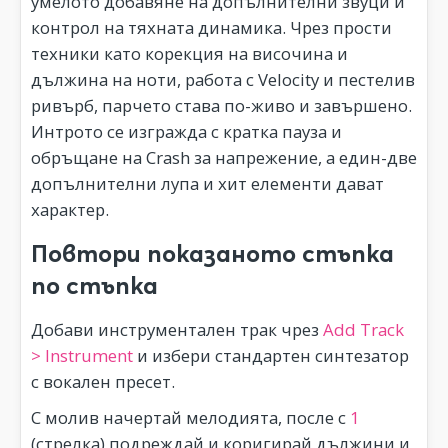
умелото добавяне на допълнителни звуци и
контрол на тяхната динамика. Чрез прости
техники като корекция на височина и
дължина на ноти, работа с Velocity и пестелив
ривърб, парчето става по-живо и завършено.
Интрото се изгражда с кратка пауза и
обръщане на Crash за напрежение, а един-две
допълнителни лупа и хит елементи дават
характер.
Повтори показаното стъпка
по стъпка
Добави инструментален трак чрез
Add Track
> Instrument
и избери стандартен синтезатор
с вокален пресет.
С молив начертай мелодията, после с
1
(стрелка) подреждай и коригирай дължини и