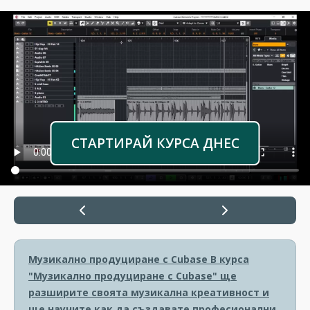
СТАРТИРАЙ КУРСА ДНЕС
Музикално продуциране с Cubase
В курса
"Музикално продуциране с Cubase" ще
разширите своята музикална креативност и
ще научите как да създавате професионални