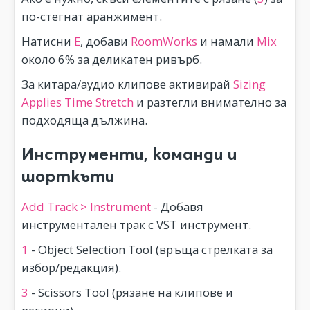
по-стегнат аранжимент.
Натисни
E
, добави
RoomWorks
и намали
Mix
около 6% за деликатен ривърб.
За китара/аудио клипове активирай
Sizing
Applies Time Stretch
и разтегли внимателно за
подходяща дължина.
Инструменти, команди и
шорткъти
Add Track > Instrument
- Добавя
инструментален трак с VST инструмент.
1
- Object Selection Tool (връща стрелката за
избор/редакция).
3
- Scissors Tool (рязане на клипове и