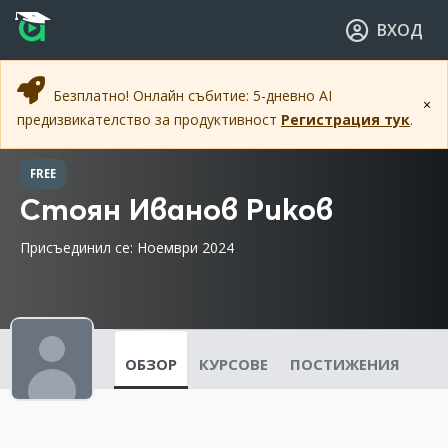
Прескочи към основното съдържание
Прескочи към навигацията
ВХОД
Безплатно! Онлайн събитие: 5-дневно AI
×
предизвикателство за продуктивност
Регистрация тук
.
FREE
Стоян Иванов Риков
Присъединил се: Ноември 2024
ОБЗОР
КУРСОВЕ
ПОСТИЖЕНИЯ