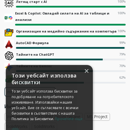
100%
Летящ старт с AI
100%
Excel & Copilot: Овладей силата на AI за таблици и
анализи
100%
Организация на медийно съдържание на компютъра
99%
AutoCAD Формула
79%
Тайните на ChatGPT
70%
Тайните на Gemini
×
Този уебсайт използва
62%
Тайните на Excel
бисквитки
Този уебсайт използва бисквитки за
покажи всичките (12)
подобряване на потребителското
изживяване. Използвайки нашия
Интереси
уебсайт, Вие се съгласявате с всички
бисквитки в съответствие с нашата
Уеб дизайн
CAD/BIM Проектиране
MS Project
Политика за Бисквитки.
Прочетете още
SolidWorks
SolidWorks