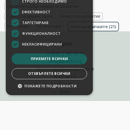
СТРОГО НЕОБХОДИМО
Професионални навици за развитие
ЕФЕКТИВНОСТ
Самоусъвършенстване
Личностно развитие
ТАРГЕТИРАНЕ
Мотивация
Организация
покажи всичките (21)
ФУНКЦИОНАЛНОСТ
Аула
НЕКЛАСИФИЦИРАНИ
(+359) 2 987 8176
ПРИЕМЕТЕ ВСИЧКИ
office@aula.bg
Често задавани въпроси
ОТХВЪРЛЕТЕ ВСИЧКИ
Контакти
За нас
ПОКАЖЕТЕ ПОДРОБНОСТИ
Блог
Полезни връзки
Създай курс за Аула
Фирмени обучения