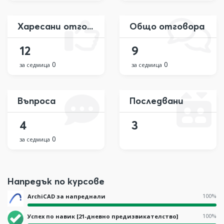
Харесани отговора
Общо отговора
12
9
0
0
за седмица
за седмица
Въпроса
Последвани
4
3
0
за седмица
Напредък по курсове
100%
ArchiCAD за напреднали
100%
Успех по навик [21-дневно предизвикателство]