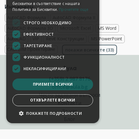
бисквитки в съответствие с нашата
Интереси
Политика за Бисквитки.
Прочетете още
AutoCAD Формула
AutoCAD Формула II
СТРОГО НЕОБХОДИМО
AutoCAD Формула 3D
Microsoft Excel
MS Word
ЕФЕКТИВНОСТ
AutoCAD
VIP
Revit Конструкции
MS PowerPoint
ТАРГЕТИРАНЕ
CAD/BIM Проектиране
покажи всичките (33)
ФУНКЦИОНАЛНОСТ
Аула
НЕКЛАСИФИЦИРАНИ
(+359) 2 987 8176
ПРИЕМЕТЕ ВСИЧКИ
office@aula.bg
Често задавани въпроси
ОТХВЪРЛЕТЕ ВСИЧКИ
Контакти
За нас
ПОКАЖЕТЕ ПОДРОБНОСТИ
Блог
Полезни връзки