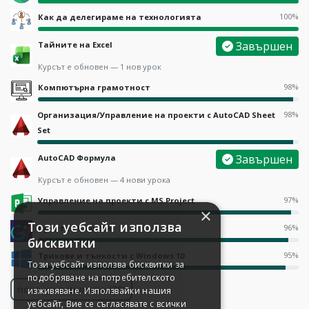
100%
Как да делегираме на технологията
Завършен
Тайните на Excel
Курсът е обновен — 1 нов урок
98%
Компютърна грамотност
98%
Организация/Управление на проекти с AutoCAD Sheet
Set
Завършен
AutoCAD Формула
Курсът е обновен — 4 нови урока
97%
Управление на проекти с MS Project
×
Този уебсайт използва
96%
Приятел за цели
бисквитки
95%
Трикове и тънкости с Windows 10
Този уебсайт използва бисквитки за
подобряване на потребителското
покажи всичките (39)
изживяване. Използвайки нашия
уебсайт, Вие се съгласявате с всички