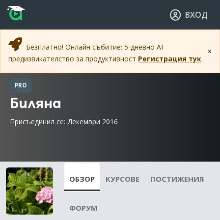
Прескочи към основното съдържание
Прескочи към навигацията
ВХОД
Безплатно! Онлайн събитие: 5-дневно AI
×
предизвикателство за продуктивност
Регистрация тук
.
PRO
Биляна
Присъединил се: Декември 2016
ОБЗОР
КУРСОВЕ
ПОСТИЖЕНИЯ
ФОРУМ