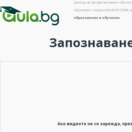
Център за професионално обучен
обучение с лиценз No2013121043, 
образование и обучение
Запознаване
Ако видеото не се зарежда, пре