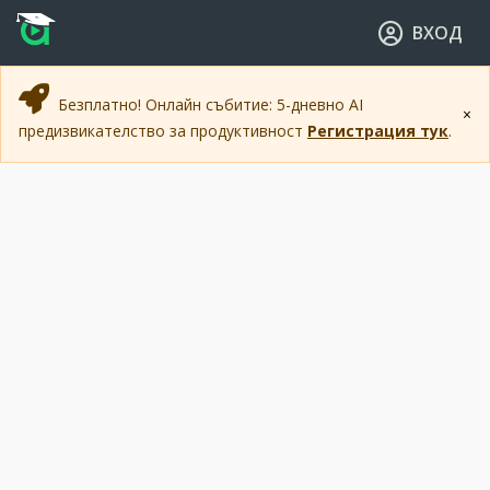
Прескочи към основното съдържание
Прескочи към навигацията
ВХОД
Безплатно! Онлайн събитие: 5-дневно AI
×
предизвикателство за продуктивност
Регистрация тук
.