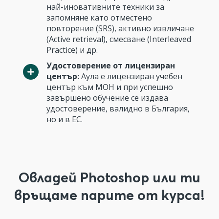
най-иновативните техники за
запомняне като отместено
повторение (SRS), активно извличане
(Active retrieval), смесване (Interleaved
Practice) и др.
Удостоверение от лицензиран
център:
Аула е лицензиран учебен
център към МОН и при успешно
завършено обучение се издава
удостоверение, валидно в България,
но и в ЕС.
Овладей Photoshop или ти
връщаме парите от курса!