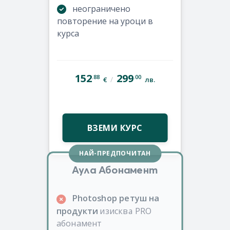
неограничено
повторение на уроци в
курса
152
299
.88
.00
/
€
лв.
ВЗЕМИ КУРС
НАЙ-ПРЕДПОЧИТАН
Аула Абонамент
Photoshop ретуш на
продукти
изисква PRO
абонамент