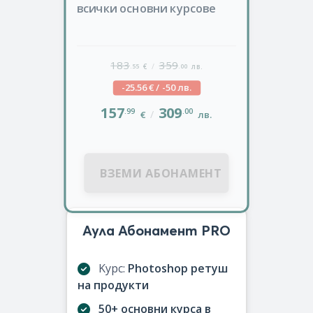
всички основни курсове
183
359
/
.55
.00
€
лв.
-25.56 € / -50 лв.
157
309
.99
.00
/
€
лв.
ВЗЕМИ АБОНАМЕНТ
Аула Абонамент PRO
Kурс:
Photoshop ретуш
на продукти
50+ основни курса в