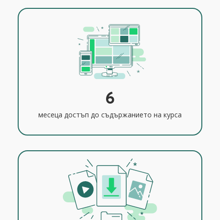
6
месеца достъп до съдържанието на курса