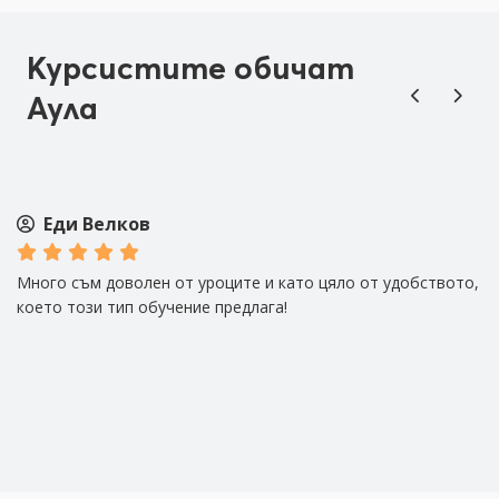
Курсистите обичат
Аула
Еди Велков
Много съм доволен от уроците и като цяло от удобството,
Н
което този тип обучение предлага!
св
Бъ
ле
ус