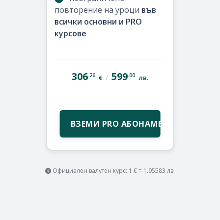
повторение на уроци
във
всички основни и PRO
курсове
306
599
.26
.00
/
€
лв.
ВЗЕМИ PRO АБОНАМЕНТ
Официален валутен курс: 1 € = 1.95583 лв.