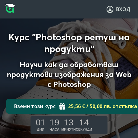
Прескочи към основното съдържание
Прескочи към навигацията
ВХОД
Курс "Photoshop ретуш на
продукти"
Научи как да обработваш
продуктови изображения за Web
с Photoshop
Вземи този курс
25,56 € / 50,00 лв. отстъпка
01
19
13
13
ДНИ
ЧАСА
МИНУТИ
СЕКУНДИ