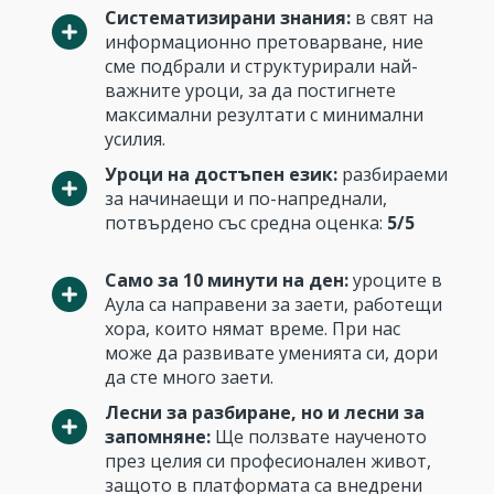
Систематизирани знания:
в свят на
информационно претоварване, ние
сме подбрали и структурирали най-
важните уроци, за да постигнете
максимални резултати с минимални
усилия.
Уроци на достъпен език:
разбираеми
за начинаещи и по-напреднали,
потвърдено със средна оценка:
5/5
Само за 10 минути на ден:
уроците в
Аула са направени за заети, работещи
хора, които нямат време. При нас
може да развивате уменията си, дори
да сте много заети.
Лесни за разбиране, но и лесни за
запомняне:
Ще ползвате наученото
през целия си професионален живот,
защото в платформата са внедрени