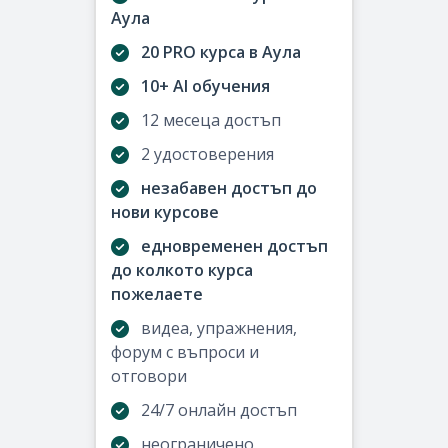
Аула
20 PRO курса в Аула
10+ AI обучения
12 месеца достъп
2 удостоверения
незабавен достъп до
нови курсове
едновременен достъп
до колкото курса
пожелаете
видеа, упражнения,
форум с въпроси и
отговори
24/7 онлайн достъп
неограничено