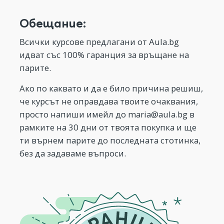
Обещание:
Всички курсове предлагани от Aula.bg
идват със 100% гаранция за връщане на
парите.
Ако по каквато и да е било причина решиш,
че курсът не оправдава твоите очаквания,
просто напиши имейл до
maria@aula.bg
в
рамките на 30 дни от твоята покупка и ще
ти върнем парите до последната стотинка,
без да задаваме въпроси.