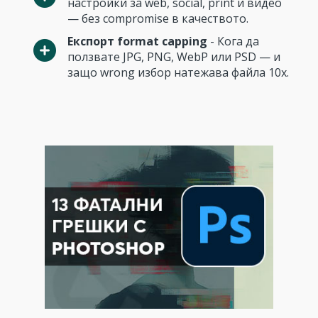
настройки за web, social, print и видео
— без compromise в качеството.
Експорт format capping
- Кога да
ползвате JPG, PNG, WebP или PSD — и
защо wrong избор натежава файла 10x.