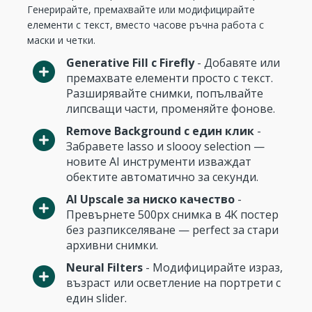
Генерирайте, премахвайте или модифицирайте
елементи с текст, вместо часове ръчна работа с
маски и четки.
Generative Fill с Firefly
- Добавяте или
премахвате елементи просто с текст.
Разширявайте снимки, попълвайте
липсващи части, променяйте фонове.
Remove Background с един клик
-
Забравете lasso и sloooy selection —
новите AI инструменти изваждат
обектите автоматично за секунди.
AI Upscale за ниско качество
-
Превърнете 500px снимка в 4K постер
без разпикселяване — perfect за стари
архивни снимки.
Neural Filters
- Mодифицирайте израз,
възраст или осветление на портрети с
един slider.