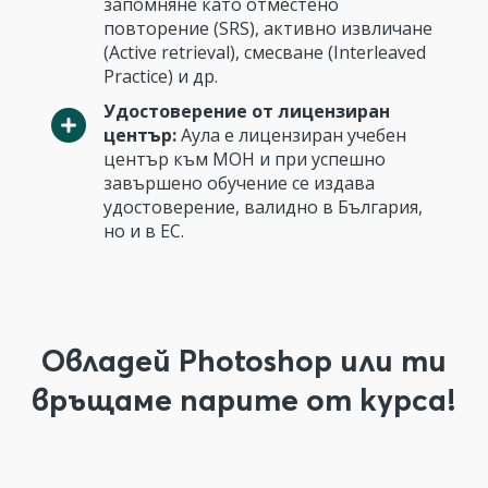
запомняне като отместено
повторение (SRS), активно извличане
(Active retrieval), смесване (Interleaved
Practice) и др.
Удостоверение от лицензиран
център:
Аула е лицензиран учебен
център към МОН и при успешно
завършено обучение се издава
удостоверение, валидно в България,
но и в ЕС.
Овладей Photoshop или ти
връщаме парите от курса!