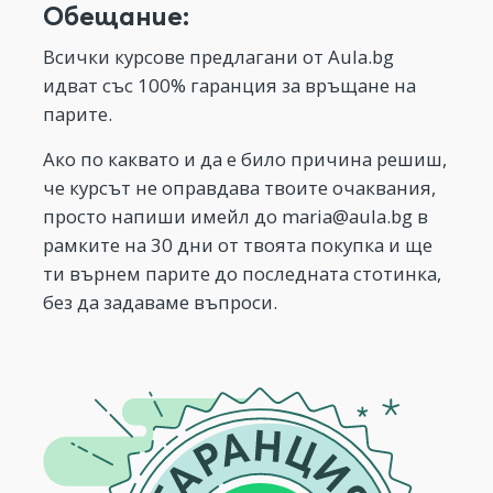
Обещание:
Всички курсове предлагани от Aula.bg
идват със 100% гаранция за връщане на
парите.
Ако по каквато и да е било причина решиш,
че курсът не оправдава твоите очаквания,
просто напиши имейл до
maria@aula.bg
в
рамките на 30 дни от твоята покупка и ще
ти върнем парите до последната стотинка,
без да задаваме въпроси.