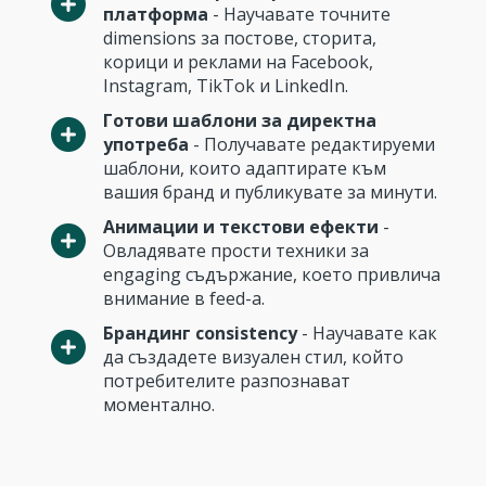
платформа
- Научавате точните
dimensions за постове, сторита,
корици и реклами на Facebook,
Instagram, TikTok и LinkedIn.
Готови шаблони за директна
употреба
- Получавате редактируеми
шаблони, които адаптирате към
вашия бранд и публикувате за минути.
Анимации и текстови ефекти
-
Овладявате прости техники за
engaging съдържание, което привлича
внимание в feed-а.
Брандинг consistency
- Научавате как
да създадете визуален стил, който
потребителите разпознават
моментално.