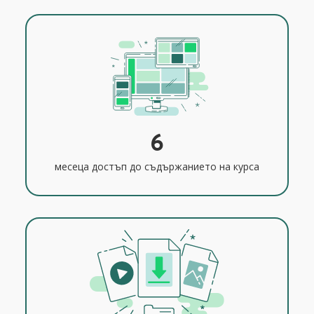
6
месеца достъп до съдържанието на курса