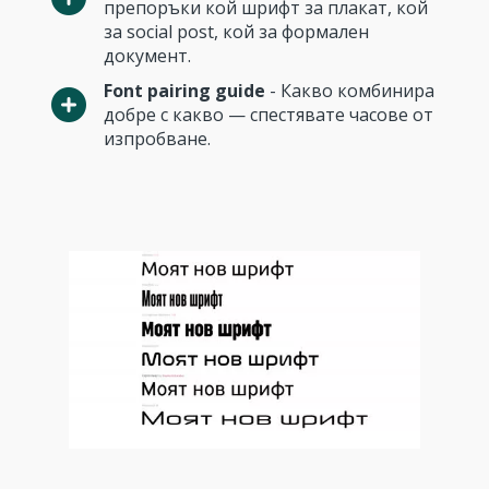
препоръки кой шрифт за плакат, кой
за social post, кой за формален
документ.
Font pairing guide
- Какво комбинира
добре с какво — спестявате часове от
изпробване.