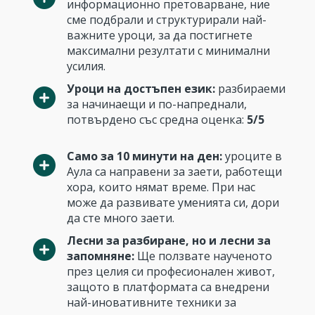
информационно претоварване, ние
сме подбрали и структурирали най-
важните уроци, за да постигнете
максимални резултати с минимални
усилия.
Уроци на достъпен език:
разбираеми
за начинаещи и по-напреднали,
потвърдено със средна оценка:
5/5
Само за 10 минути на ден:
уроците в
Аула са направени за заети, работещи
хора, които нямат време. При нас
може да развивате уменията си, дори
да сте много заети.
Лесни за разбиране, но и лесни за
запомняне:
Ще ползвате наученото
през целия си професионален живот,
защото в платформата са внедрени
най-иновативните техники за