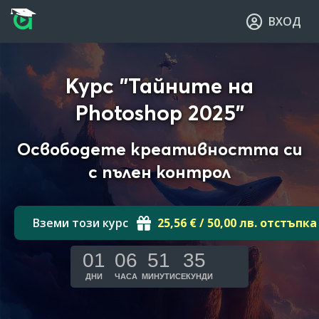
Прескочи към основното съдържание
Прескочи към навигацията
ВХОД
Курс "Тайните на
Photoshop 2025"
Освободете креативността си
с пълен контрол
Вземи този курс
25,56 € / 50,00 лв. отстъпка
01
06
51
33
ДНИ
ЧАСА
МИНУТИ
СЕКУНДИ