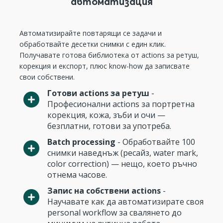
автоматизация
Автоматизирайте повтарящи се задачи и
обработвайте десетки снимки с един клик.
Получавате готова библиотека от actions за ретуш,
корекция и експорт, плюс know-how да записвате
свои собствени.
Готови actions за ретуш
-
Професионални actions за портретна
корекция, кожа, зъби и очи —
безплатни, готови за употреба.
Batch processing
- Обработвайте 100
снимки наведнъж (ресайз, water mark,
color correction) — нещо, което ръчно
отнема часове.
Запис на собствени actions
-
Научавате как да автоматизирате своя
personal workflow за свалянето до