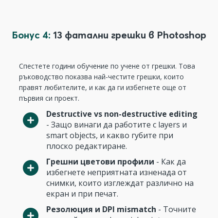
Бонус 4:
13 фатални грешки в Photoshop
Спестете години обучение по учене от грешки. Това
ръководство показва най-честите грешки, които
правят любителите, и как да ги избегнете още от
първия си проект.
Destructive vs non-destructive editing
- Защо винаги да работите с layers и
smart objects, и какво губите при
плоско редактиране.
Грешни цветови профили
- Как да
избегнете неприятната изненада от
снимки, които изглеждат различно на
екран и при печат.
Резолюция и DPI mismatch
- Точните