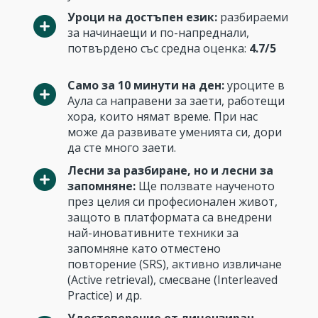
Уроци на достъпен език:
разбираеми
за начинаещи и по-напреднали,
потвърдено със средна оценка:
4.7/5
Само за 10 минути на ден:
уроците в
Аула са направени за заети, работещи
хора, които нямат време. При нас
може да развивате уменията си, дори
да сте много заети.
Лесни за разбиране, но и лесни за
запомняне:
Ще ползвате наученото
през целия си професионален живот,
защото в платформата са внедрени
най-иновативните техники за
запомняне като отместено
повторение (SRS), активно извличане
(Active retrieval), смесване (Interleaved
Practice) и др.