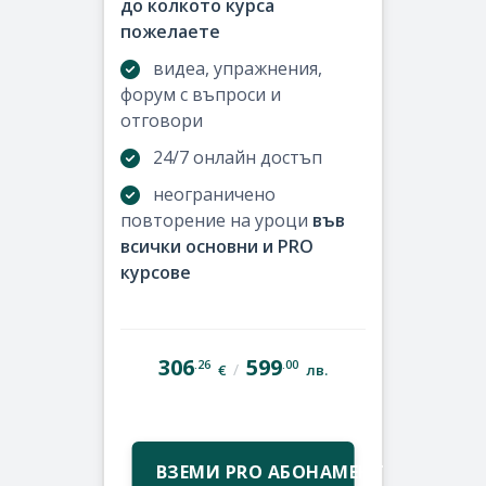
до колкото курса
пожелаете
видеа, упражнения,
форум с въпроси и
отговори
24/7 онлайн достъп
неограничено
повторение на уроци
във
всички основни и PRO
курсове
306
599
.26
.00
/
€
лв.
ВЗЕМИ PRO АБОНАМЕНТ