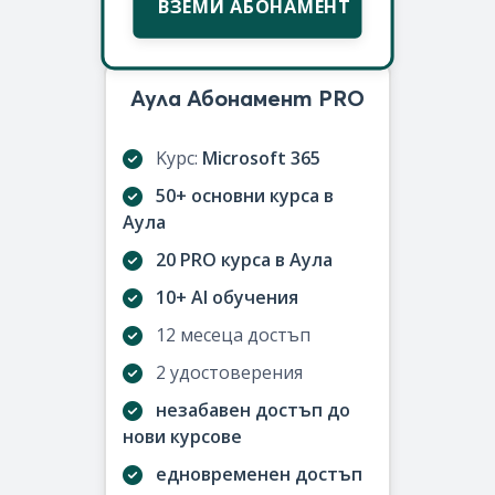
ВЗЕМИ АБОНАМЕНТ
Аула Абонамент PRO
Kурс:
Microsoft 365
50+ основни курса в
Аула
20 PRO курса в Аула
10+ AI обучения
12 месеца достъп
2 удостоверения
незабавен достъп до
нови курсове
едновременен достъп