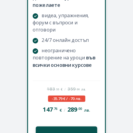
пожелаете
видеа, упражнения,
форум с въпроси и
отговори
24/7 онлайн достъп
неограничено
повторение на уроци
във
всички основни курсове
183
359
/
.55
.00
€
лв.
-35.79 € / -70 лв.
147
289
.76
.00
/
€
лв.