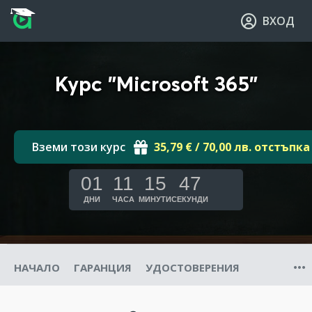
Прескочи към основното съдържание
Прескочи към навигацията
ВХОД
Курс "Microsoft 365"
Вземи този курс
35,79 € / 70,00 лв. отстъпка
01
11
15
45
ДНИ
ЧАСА
МИНУТИ
СЕКУНДИ
НАЧАЛО
ГАРАНЦИЯ
УДОСТОВЕРЕНИЯ