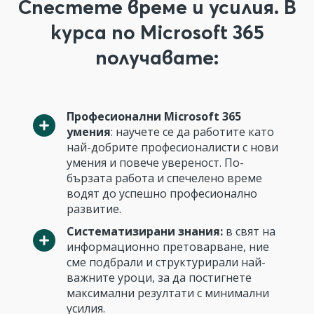
Спестете време и усилия. В
курса по Microsoft 365
получавате:
Професионални Microsoft 365
умения
: научете се да работите като
най-добрите професионалисти с нови
умения и повече увереност. По-
бързата работа и спечелено време
водят до успешно професионално
развитие.
Систематизирани знания:
в свят на
информационно претоварване, ние
сме подбрали и структурирали най-
важните уроци, за да постигнете
максимални резултати с минимални
усилия.