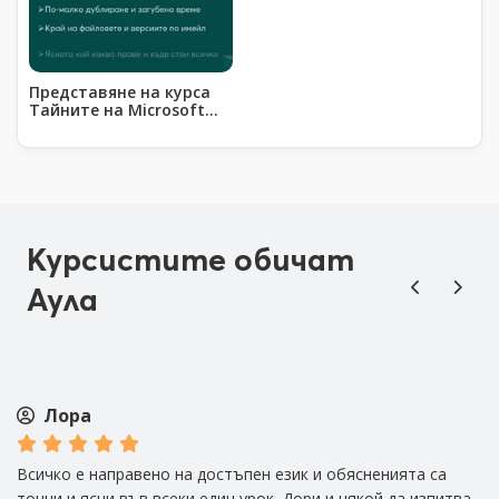
Представяне на курса
Тайните на Microsoft
365: Как програмите
работят заедно
Курсистите обичат
Аула
Лора
Всичко е направено на достъпен език и обясненията са
Из
а
точни и ясни във всеки един урок. Дори и някой да изпитва
че