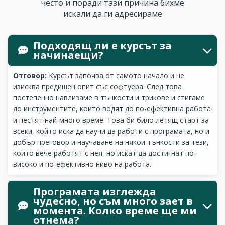
често и поради тази причина бихме
искали да ги адресираме
Подходящ ли е курсът за
начинаещи?
Отговор:
Курсът започва от самото начало и не
изисква предишен опит със софтуера. След това
постепенно навлизаме в тънкости и трикове и стигаме
до инструментите, които водят до по-ефективна работа
и пестят най-много време. Това би било летящ старт за
всеки, който иска да научи да работи с програмата, но и
добър преговор и научаване на някои тънкости за тези,
които вече работят с нея, но искат да достигнат по-
високо и по-ефективно ниво на работа.
Програмата изглежда
чудесно, но съм много зает в
момента. Колко време ще ми
отнема?