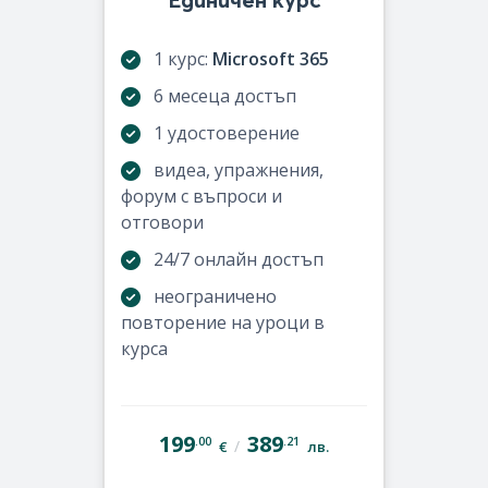
1 курс:
Microsoft 365
6 месеца достъп
1 удостоверение
видеа, упражнения,
форум с въпроси и
отговори
24/7 онлайн достъп
неограничено
повторение на уроци в
курса
199
389
.00
.21
/
€
лв.