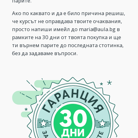
парите.
Ако по каквато и да е било причина решиш,
че курсът не оправдава твоите очаквания,
просто напиши имейл до
maria@aula.bg
в
рамките на 30 дни от твоята покупка и ще
ти върнем парите до последната стотинка,
без да задаваме въпроси.