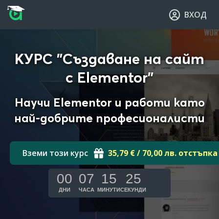
Прескочи към основното съдържание
Прескочи към навигацията
ВХОД
КУРС "Създаване на сайт
с Elementor"
Научи Elementor и работи като
най-добрите професионалисти
Вземи този курс
35,79 € / 70,00 лв. отстъпка
00
07
15
24
ДНИ
ЧАСА
МИНУТИ
СЕКУНДИ