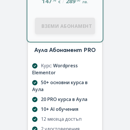
147
289
.76
.00
/
€
лв.
ВЗЕМИ АБОНАМЕНТ
Аула Абонамент PRO
Kурс:
Wordpress
Elementor
50+ основни курса в
Аула
20 PRO курса в Аула
10+ AI обучения
12 месеца достъп
2 удостоверения