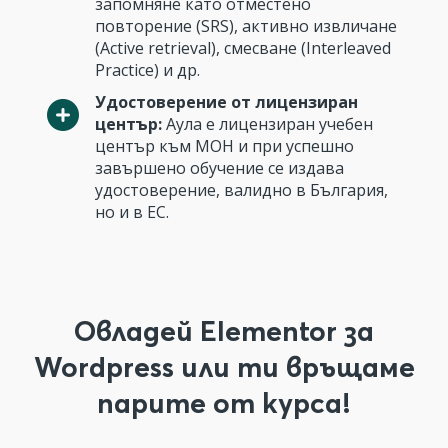
запомняне като отместено
повторение (SRS), активно извличане
(Active retrieval), смесване (Interleaved
Practice) и др.
Удостоверение от лицензиран
център:
Аула е лицензиран учебен
център към МОН и при успешно
завършено обучение се издава
удостоверение, валидно в България,
но и в ЕС.
Овладей Elementor за
Wordpress или ти връщаме
парите от курса!