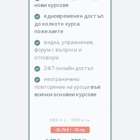
нови курсове
едновременен достъп
до колкото курса
пожелаете
видеа, упражнения,
форум с въпроси и
отговори
24/7 онлайн достъп
неограничено
повторение на уроци
във
всички основни курсове
183
359
/
.55
.00
€
лв.
-35.79 € / -70 лв.