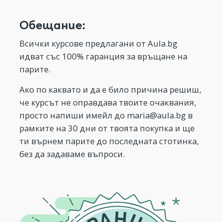
Обещание:
Всички курсове предлагани от Aula.bg
идват със 100% гаранция за връщане на
парите.
Ако по каквато и да е било причина решиш,
че курсът не оправдава твоите очаквания,
просто напиши имейл до
maria@aula.bg
в
рамките на 30 дни от твоята покупка и ще
ти върнем парите до последната стотинка,
без да задаваме въпроси.