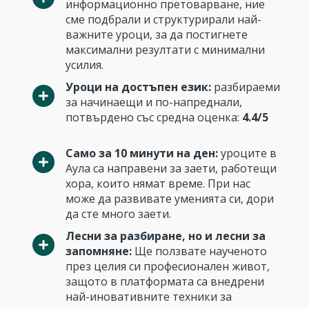
информационно претоварване, ние
сме подбрали и структурирали най-
важните уроци, за да постигнете
максимални резултати с минимални
усилия.
Уроци на достъпен език:
разбираеми
за начинаещи и по-напреднали,
потвърдено със средна оценка:
4.4/5
Само за 10 минути на ден:
уроците в
Аула са направени за заети, работещи
хора, които нямат време. При нас
може да развивате уменията си, дори
да сте много заети.
Лесни за разбиране, но и лесни за
запомняне:
Ще ползвате наученото
през целия си професионален живот,
защото в платформата са внедрени
най-иновативните техники за