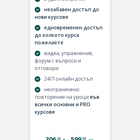
незабавен достъп до
нови курсове
едновременен достъп
до колкото курса
пожелаете
видеа, упражнения,
форум с въпроси и
отговори
24/7 онлайн достъп
неограничено
повторение на уроци
във
всички основни и PRO
курсове
306
599
.26
.00
/
€
лв.