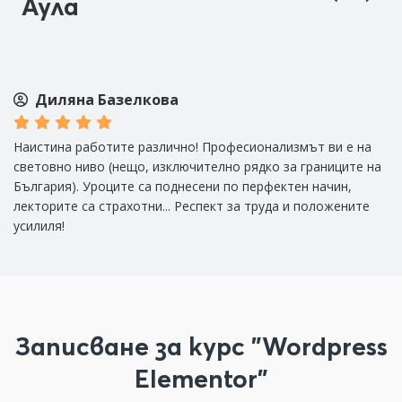
Аула
Диляна Базелкова
о,
Наистина работите различно! Професионализмът ви е на
Вс
световно ниво (нещо, изключително рядко за границите на
то
България). Уроците са поднесени по перфектен начин,
за
лекторите са страхотни... Респект за труда и положените
л
усилиля!
Записване за курс "Wordpress
Elementor"