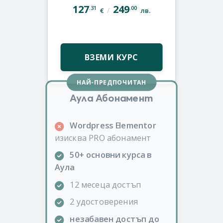
127
249
.31
.00
/
€
лв.
ВЗЕМИ КУРС
НАЙ-ПРЕДПОЧИТАН
Аула Абонамент
Wordpress Elementor
изисква PRO абонамент
50+ основни курса в
Аула
12 месеца достъп
2 удостоверения
незабавен достъп до