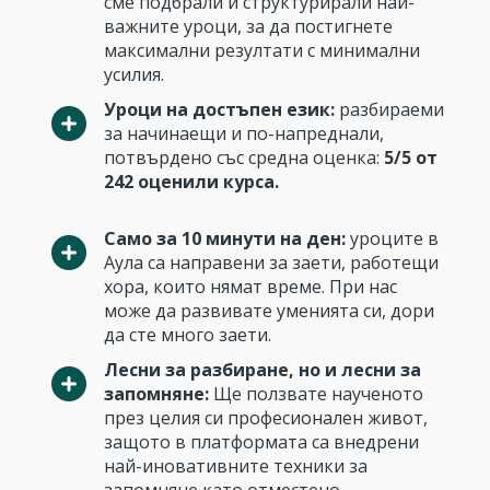
сме подбрали и структурирали най-
важните уроци, за да постигнете
максимални резултати с минимални
усилия.
Уроци на достъпен език:
разбираеми
за начинаещи и по-напреднали,
потвърдено със средна оценка:
5/5 от
242 оценили курса.
Само за 10 минути на ден:
уроците в
Аула са направени за заети, работещи
хора, които нямат време. При нас
може да развивате уменията си, дори
да сте много заети.
Лесни за разбиране, но и лесни за
запомняне:
Ще ползвате наученото
през целия си професионален живот,
защото в платформата са внедрени
най-иновативните техники за