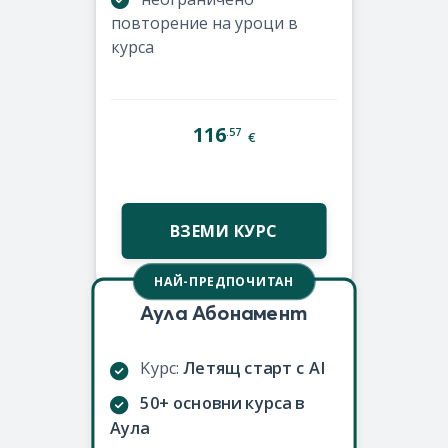
повторение на уроци в
курса
116
.57
€
ВЗЕМИ КУРС
НАЙ-ПРЕДПОЧИТАН
Аула Абонамент
Kурс:
Летящ старт с AI
50+ основни курса в
Аула