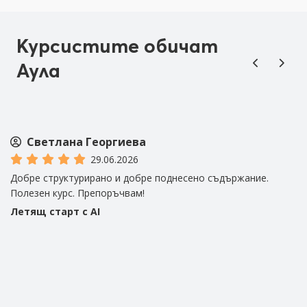
Курсистите обичат
Аула
Светлана Георгиева
29.06.2026
Добре структурирано и добре поднесено съдържание.
Б
Полезен курс. Препоръчвам!
в
Летящ старт с AI
Л