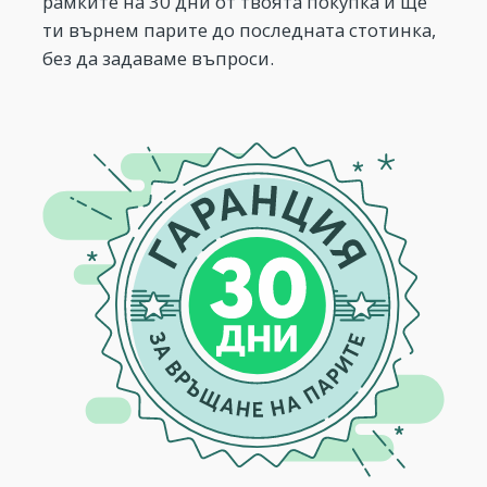
рамките на 30 дни от твоята покупка и ще
ти върнем парите до последната стотинка,
без да задаваме въпроси.