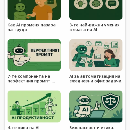
Как AI променя пазара
3-те най-важни умения
на труда
в ерата на AI
7-те компонента на
AI за автоматизация на
перфектния промпт.
ежедневни офис задачи.
Формула.
4-те нива на AI
Безопасност и етика.