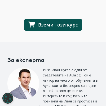
Вземи този курс
За експерта
Инж. Иван Цукев е един от
създателите на Aula.bg. Той е
лектор на много от обученията в
Аула, които безспорно са и едни
от най-високо ценените.
Интересите и софтуерните
НАСТРОЙКИ НА БИСКВИТКИТЕ
познания на Иван се простират в