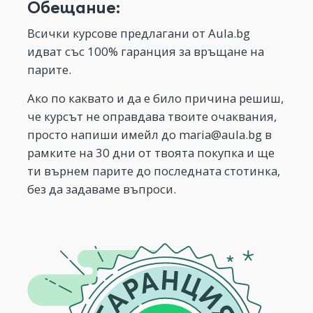
Обещание:
Всички курсове предлагани от Aula.bg
идват със 100% гаранция за връщане на
парите.
Ако по каквато и да е било причина решиш,
че курсът не оправдава твоите очаквания,
просто напиши имейл до
maria@aula.bg
в
рамките на 30 дни от твоята покупка и ще
ти върнем парите до последната стотинка,
без да задаваме въпроси.