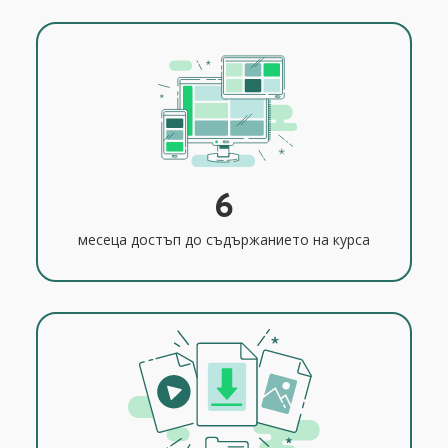
6
месеца достъп до съдържанието на курса