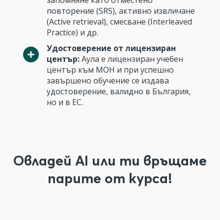
запомняне като отместено
повторение (SRS), активно извличане
(Active retrieval), смесване (Interleaved
Practice) и др.
Удостоверение от лицензиран
център:
Аула е лицензиран учебен
център към МОН и при успешно
завършено обучение се издава
удостоверение, валидно в България,
но и в ЕС.
Овладей AI или ти връщаме
парите от курса!