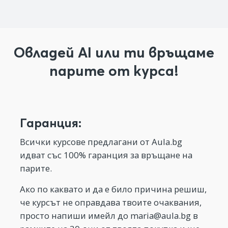
Овладей AI или ти връщаме
парите от курса!
Гаранция:
Всички курсове предлагани от Aula.bg
идват със 100% гаранция за връщане на
парите.
Ако по каквато и да е било причина решиш,
че курсът не оправдава твоите очаквания,
просто напиши имейл до
maria@aula.bg
в