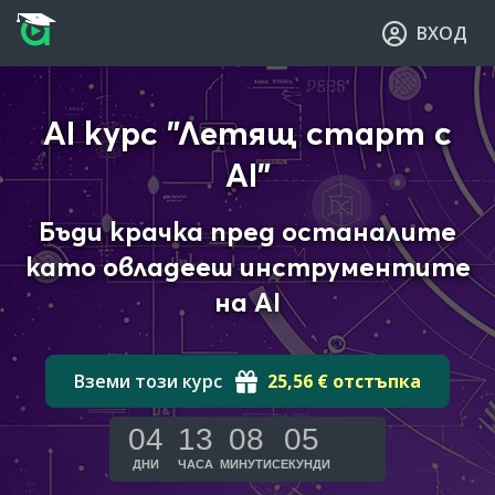
Прескочи към основното съдържание
Прескочи към навигацията
ВХОД
AI курс "Летящ старт с
AI"
Бъди крачка пред останалите
като овладееш инструментите
на AI
Вземи този курс
25,56 € отстъпка
04
13
08
04
ДНИ
ЧАСА
МИНУТИ
СЕКУНДИ