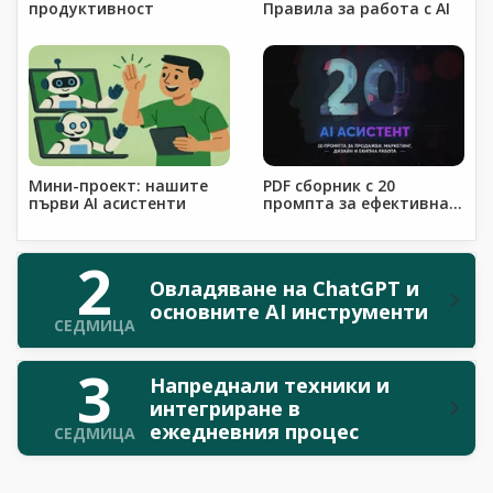
продуктивност
Правила за работа с AI
Мини-проект: нашите
PDF сборник с 20
първи AI асистенти
промпта за ефективна
работа с AI
2
Овладяване на ChatGPT и
основните AI инструменти
СЕДМИЦА
3
Напреднали техники и
интегриране в
ежедневния процес
СЕДМИЦА