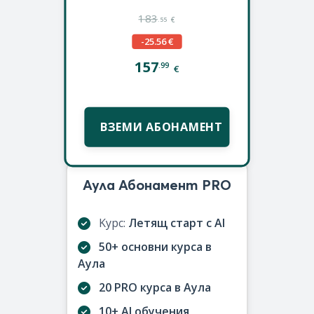
183
.55
€
-25.56 €
157
.99
€
ВЗЕМИ АБОНАМЕНТ
Аула Абонамент PRO
Kурс:
Летящ старт с AI
50+ основни курса в
Аула
20 PRO курса в Аула
10+ AI обучения