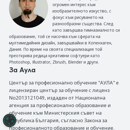
огромен интерес към
изобразителното изкуство, с
фокус към рисуването на
разнообразни същества. След
като завършва гимназиалното си
образование, той се насочва към сферата на
мултимедийния дизайн, завършвайки в Копенхаген,
Дания. По време на своята специализация той
преоткрива редица креативни софтуери като
Photoshop, Illustrator, Zbrush, Blender и други.
За Аула
Център за професионално обучение "АУЛА" е
лицензиран център за обучение с лиценз
No2013121049, издаден от Национална
агенция за професионално образование и
обучение към Министерския съвет на
Република България, съгласно Закона за
НАСТРОЙКИ НА БИСКВИТКИТЕ
професионалното образование и обучение.