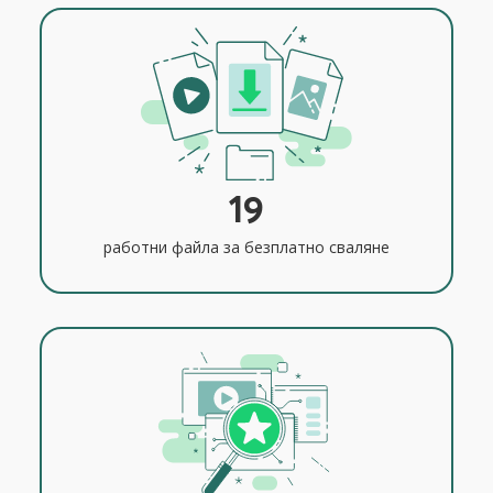
19
работни файла за безплатно сваляне