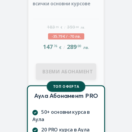
всички основни курсове
183
359
/
.55
.00
€
лв.
-35.79 € / -70 лв.
147
289
.76
.00
/
€
лв.
ВЗЕМИ АБОНАМЕНТ
ТОП ОФЕРТА
Аула Абонамент PRO
50+ основни курса в
Аула
20 PRO курса в Аула