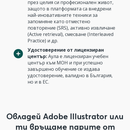
през целия си професионален живот,
защото в платформата са внедрени
най-иновативните техники за
запомняне като отместено
повторение (SRS), активно извличане
(Active retrieval), смесване (Interleaved
Practice) и др.
Удостоверение от лицензиран
център:
Аула е лицензиран учебен
център към МОН и при успешно
завършено обучение се издава
удостоверение, валидно в България,
но и в ЕС.
Овладей Adobe Illustrator или
ти връщаме парите от