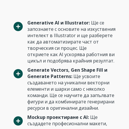
Generative AI и Illustrator:
Ще се
запознаете с основите на изкуствения
интелект в Illustrator и ще разберете
как да автоматизирате част от
творческия си процес. Ще
откриете как AI ускорява работния ви
цикъл и подобрява крайния резултат.
Generate Vectors, Gen Shape Fill и
Generate Patterns:
Ще усвоите
създаването на уникални векторни
елементи и шарки само с няколко
команди. Ще се научите да запълвате
фигури и да комбинирате генерирани
ресурси в оригинални дизайни.
Mockup проектиране с AI:
Ще
създадете професионални макети,