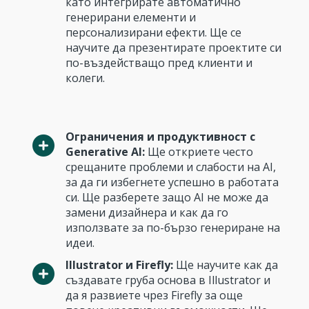
като интегрирате автоматично
генерирани елементи и
персонализирани ефекти. Ще се
научите да презентирате проектите си
по-въздействащо пред клиенти и
колеги.
Ограничения и продуктивност с
Generative AI:
Ще откриете често
срещаните проблеми и слабости на AI,
за да ги избегнете успешно в работата
си. Ще разберете защо AI не може да
замени дизайнера и как да го
използвате за по-бързо генериране на
идеи.
Illustrator и Firefly:
Ще научите как да
създавате груба основа в Illustrator и
да я развиете чрез Firefly за още