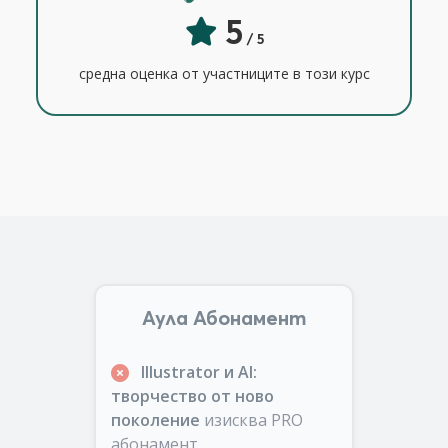
5
/ 5
средна оценка от участниците в този курс
Аула Абонамент
Illustrator и AI:
творчество от ново
поколение
изисква PRO
абонамент