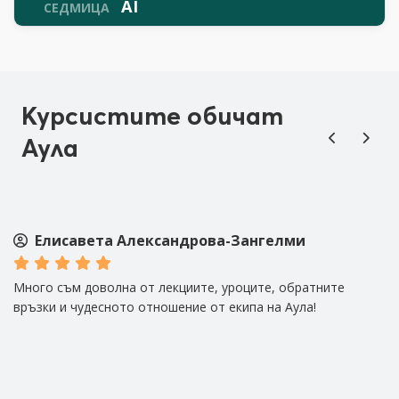
AI
СЕДМИЦА
Курсистите обичат
Аула
Елисавета Александрова-Зангелми
Много съм доволна от лекциите, уроците, обратните
М
връзки и чудесното отношение от екипа на Аула!
ко
о