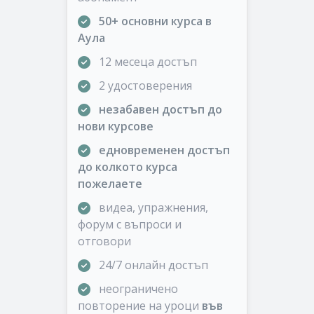
50+ основни курса в
Аула
12 месеца достъп
2 удостоверения
незабавен достъп до
нови курсове
едновременен достъп
до колкото курса
пожелаете
видеа, упражнения,
форум с въпроси и
отговори
24/7 онлайн достъп
неограничено
повторение на уроци
във