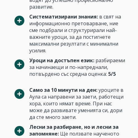
водят до успешно професионално
развитие.
Систематизирани знания:
в свят на
информационно претоварване, ние
сме подбрали и структурирали най-
важните уроци, за да постигнете
максимални резултати с минимални
усилия.
Уроци на достъпен език:
разбираеми
за начинаещи и по-напреднали,
потвърдено със средна оценка:
5/5
Само за 10 минути на ден:
уроците в
Аула са направени за заети, работещи
хора, които нямат време. При нас
може да развивате уменията си, дори
да сте много заети.
Лесни за разбиране, но и лесни за
запомняне:
Ще ползвате наученото