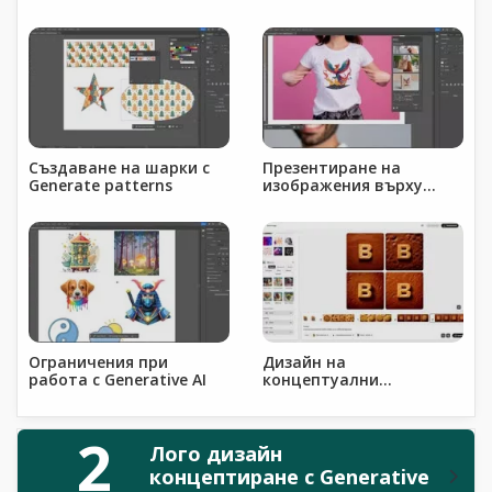
Generative Vectors
Създаване на шарки с
Презентиране на
Generate patterns
изображения върху
шаблон с Mockup
Ограничения при
Дизайн на
работа с Generative AI
концептуални
изображения с
Illustrator и Firefly
2
Лого дизайн
концептиране с Generative