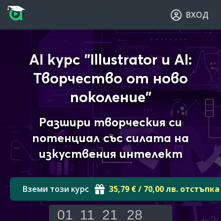
Прескочи към основното съдържание
Прескочи към навигацията
ВХОД
AI курс "Illustrator и AI:
Творчество от ново
поколение"
Разшири творческия си
потенциал със силата на
изкуствения интелект
Вземи този курс
35,79 € / 70,00 лв. отстъпка
01
11
21
27