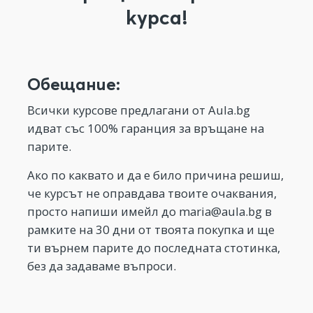
курса!
Обещание:
Всички курсове предлагани от Aula.bg
идват със 100% гаранция за връщане на
парите.
Ако по каквато и да е било причина решиш,
че курсът не оправдава твоите очаквания,
просто напиши имейл до
maria@aula.bg
в
рамките на 30 дни от твоята покупка и ще
ти върнем парите до последната стотинка,
без да задаваме въпроси.