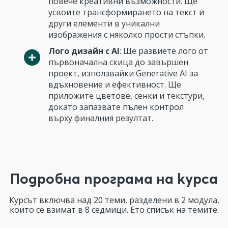
повече креативни възможности. Ще
усвоите трансформирането на текст и
други елементи в уникални
изображения с няколко прости стъпки.
Лого дизайн с AI
: Ще развиете лого от
първоначална скица до завършен
проект, използвайки Generative AI за
вдъхновение и ефективност. Ще
приложите цветове, сенки и текстури,
докато запазвате пълен контрол
върху финалния резултат.
Подробна програма на курса
Курсът включва над 20 теми, разделени в 2 модула,
които се взимат в 8 седмици. Ето списък на темите.