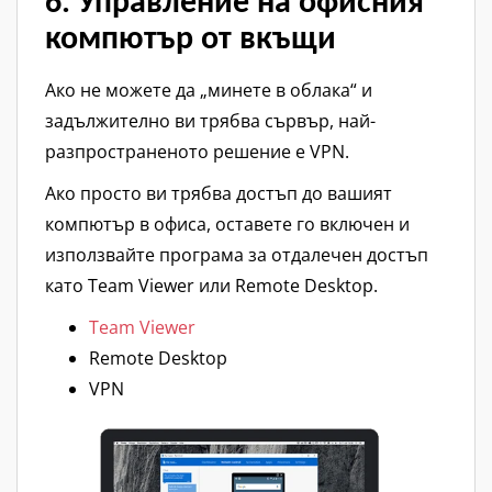
6. Управление на офисния
компютър от вкъщи
Ако не можете да „минете в облака“ и
задължително ви трябва сървър, най-
разпространеното решение е VPN.
Ако просто ви трябва достъп до вашият
компютър в офиса, оставете го включен и
използвайте програма за отдалечен достъп
като Team Viewer или Remote Desktop.
Team Viewer
Remote Desktop
VPN