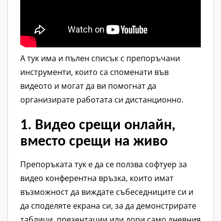
А тук има и пълен списък с препоръчани
инструменти, които са споменати във
видеото и могат да ви помогнат да
организирате работата си дистанционно.
1. Видео срещи онлайн,
вместо срещи на живо
Препоръката тук е да се ползва софтуер за
видео конферентна връзка, които имат
възможност да виждате събеседниците си и
да споделяте екрана си, за да демонстрирате
таблици, презентации или дори само дневния