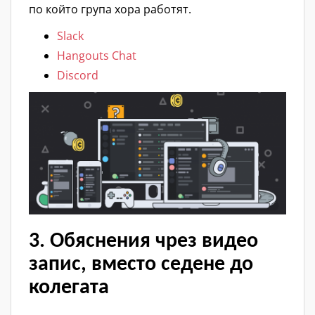
по който група хора работят.
Slack
Hangouts Chat
Discord
3. Обяснения чрез видео
запис, вместо седене до
колегата