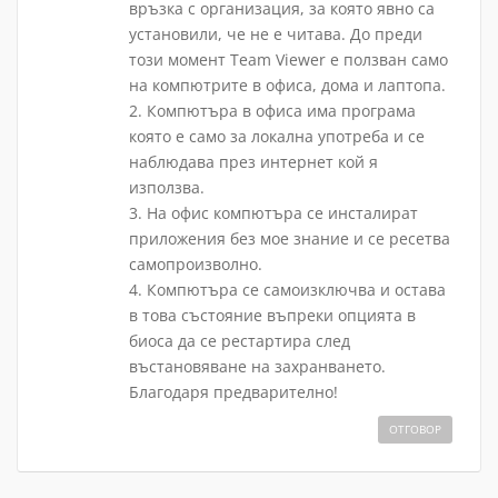
връзка с организация, за която явно са
установили, че не е читава. До преди
този момент Team Viewer е ползван само
на компютрите в офиса, дома и лаптопа.
2. Компютъра в офиса има програма
която е само за локална употреба и се
наблюдава през интернет кой я
използва.
3. На офис компютъра се инсталират
приложения без мое знание и се ресетва
самопроизволно.
4. Компютъра се самоизключва и остава
в това състояние въпреки опцията в
биоса да се рестартира след
въстановяване на захранването.
Благодаря предварително!
ОТГОВОР