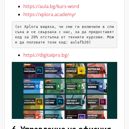
https://aula.bg/kurs-word
https://xplora.academy/
(от Xplora видяха, че сме ги включили в спи
съка и се свързаха с нас, за да предоставят 
код за 20% отстъпка от техните курсове. Мож
е да ползвате този код: aulafb20)
https://digitalpro.bg/