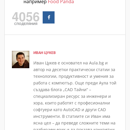
например
Food Panda
4056
СПОДЕЛЯНИЯ
ИВАН ЦУКЕВ
Иван Цукев е основател на Aula.bg и
автор на десетки практически статии за
технологии, продуктивност и умения за
работа с компютър. Още преди Аула той
създава блога „CAD Тайни“ –
специализиран ресурс за инженери и
хора, които работят с професионални
софтуери като AutoCAD и други CAD
инструменти. В статиите си Иван има
ясна цел – да преведе сложните теми на
разбираем език и да показва конкретни