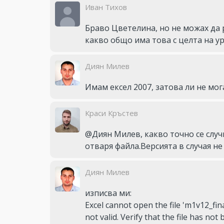
Иван Тихов
Браво Цветелина, но не можах да 
какво общо има това с целта на ур
Диян Милев
Имам ексел 2007, затова ли не мо
Краси Кръстев
@Диян Милев, какво точно се случ
отваря файла.Версията в случая не
Диян Милев
изписва ми: 

Excel cannot open the file 'm1v12_final
not valid. Verify that the file has no