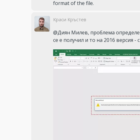
format of the file.
Краси Кръстев
@Диян Милев, проблема определено
се е получил и то на 2016 версия - 