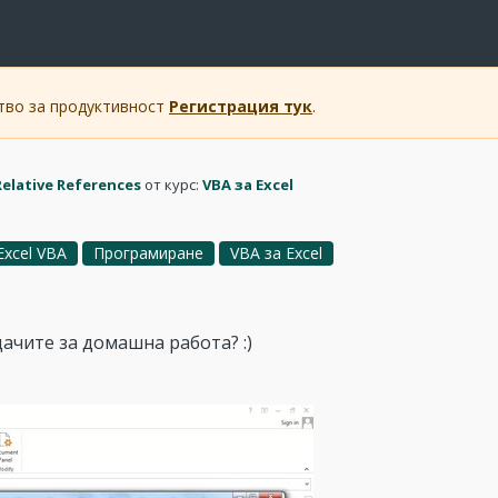
ство за продуктивност
Регистрация тук
.
elative References
от курс:
VBA за Excel
Excel VBA
Програмиране
VBA за Excel
ачите за домашна работа? :)