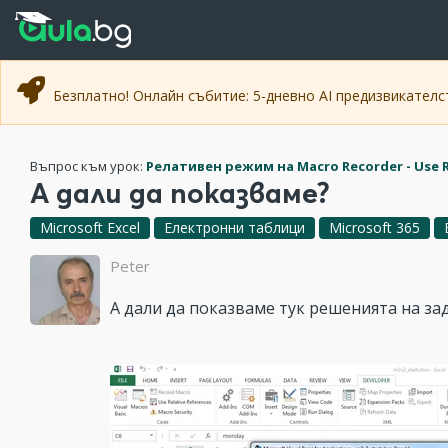
Прескочи към основното съдържание
Прескочи към навигацията
Безплатно! Онлайн събитие: 5-дневно AI предизвикател
Въпрос към урок:
Релативен режим на Macro Recorder - Use R
А дали да показваме?
Microsoft Excel
Електронни таблици
Microsoft 365
Peter
А дали да показваме тук решенията на зад