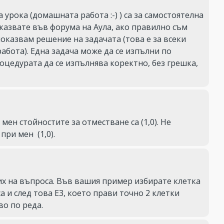
урока (домашната работа :-) ) са за самостоятелна 
казвате във форума на Аула, ако правилно съм 
показвам решение на задачата (това е за всеки 
абота). Една задача може да се изпълни по 
оцедурата да се изпълнява коректно, без грешка, 
мен стойностите за отместване са (1,0). Не 
при мен  (1,0).
их на въпроса. Във вашия пример избирате клетка 
 и след това Е3, което прави точно 2 клетки 
во по реда. 