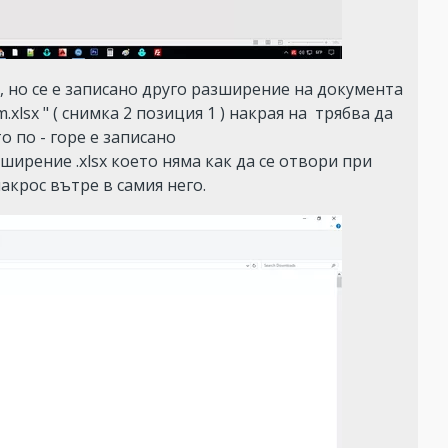
, но се е записано друго разширение на документа 
m.xlsx " ( снимка 2 позиция 1 ) накрая на  трябва да 
 по - горе е записано 

зширение .xlsx което няма как да се отвори при 
акрос вътре в самия него.