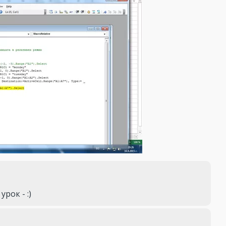
рок - :)