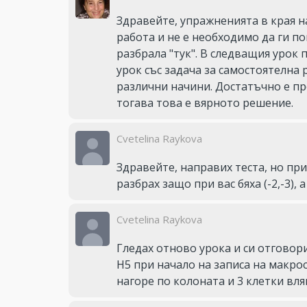
Здравейте, упражненията в края на 
работа и не е необходимо да ги по
разбрала "тук". В следващия урок 
урок със задача за самостоятелна р
различни начини. Достатъчно е пр
тогава това е вярното решение.
Cvetelina Raykova
Здравейте, направих теста, но при 
разбрах защо при вас бяха (-2,-3), а 
Cvetelina Raykova
Гледах отново урока и си отговор
H5 при начало на записа на макроса
нагоре по колоната и 3 клетки вля