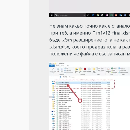
Не знам какво точно как е станало
при теб, а именно  " m1v12_final.xls
бъде 
xlsm
 разширението, а не както
.xlsm.xlsx, което предразполага ра
положени че файла е със записан м