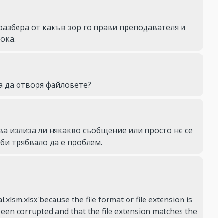
разбера от какъв зор го прави преподавателя и 
ока.
га да отворя файловете?
ва излиза ли някакво съобщение или просто не се 
 би трябвало да е проблем.
.xlsm.xlsx'because the file format or file extension is 
t been corrupted and that the file extension matches the 