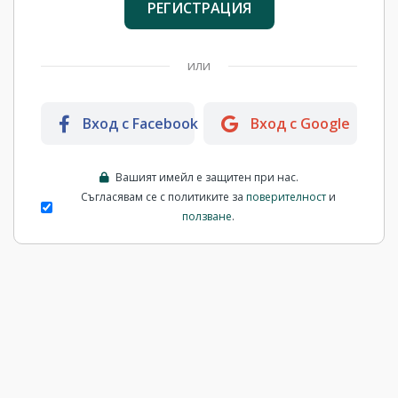
РЕГИСТРАЦИЯ
или
Вход с Facebook
Вход с Google
Вашият имейл е защитен при нас.
Съгласявам се с политиките за
поверителност
и
ползване
.