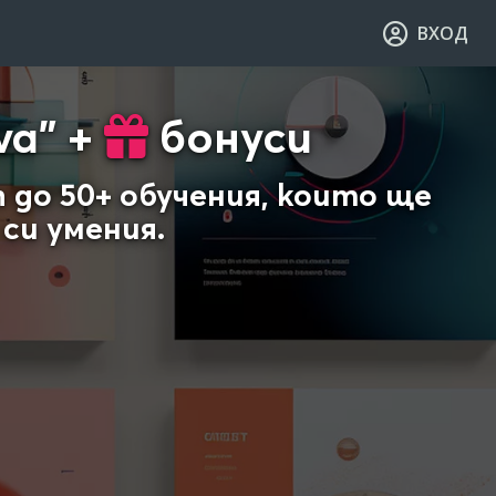
ВХОД
va" +
бонуси
п до 50+ обучения, които ще
си умения.