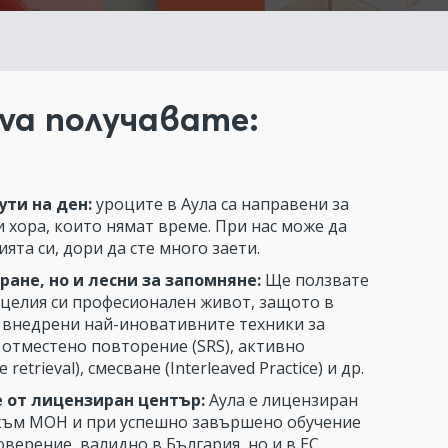
nva получавате:
ути на ден:
уроците в Аула са направени за
 хора, които нямат време. При нас може да
ята си, дори да сте много заети.
ране, но и лесни за запомняне:
Ще ползвате
 целия си професионален живот, защото в
 внедрени най-иновативните техники за
 отместено повторение (SRS), активно
 retrieval), смесване (Interleaved Practice) и др.
 от лицензиран център:
Аула е лицензиран
към МОН и при успешно завършено обучение
оверение, валидно в България, но и в ЕС.