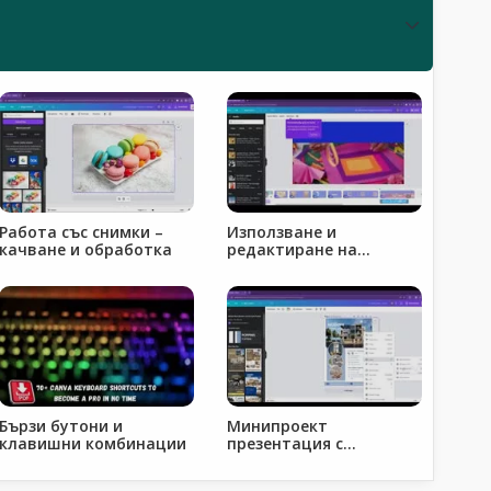
Работа със снимки –
Използване и
качване и обработка
редактиране на
елементи
Бързи бутони и
Минипроект
клавишни комбинации
презентация с
основните точки за
модул 1