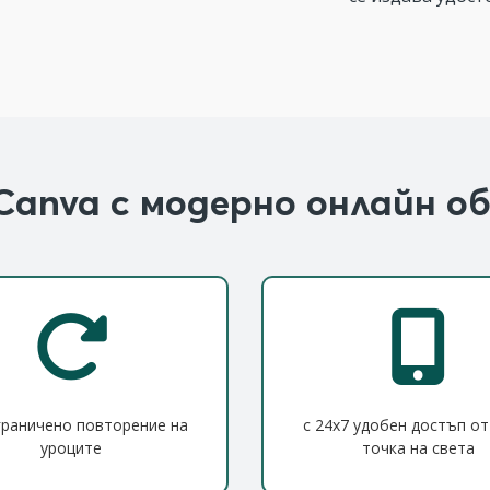
Canva с модерно онлайн об
граничено повторение на
с 24x7 удобен достъп от
уроците
точка на света