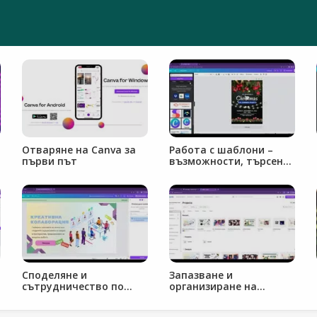
Отваряне на Canva за
Работа с шаблони –
първи път
възможности, търсене
и персонализиране
Споделяне и
Запазване и
сътрудничество по
организиране на
проекти
документи