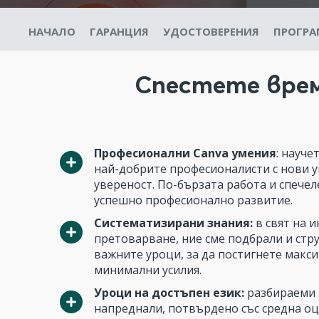
НАЧАЛО
ГАРАНЦИЯ
УДОСТОВЕРЕНИЯ
ПРОГРА
Спестете време
Професионални Canva умения
: науче
най-добрите професионалисти с нови у
увереност. По-бързата работа и спече
успешно професионално развитие.
Систематизирани знания:
в свят на 
претоварване, ние сме подбрали и стр
важните уроци, за да постигнете макси
минимални усилия.
Уроци на достъпен език:
разбираеми 
напреднали, потвърдено със средна о