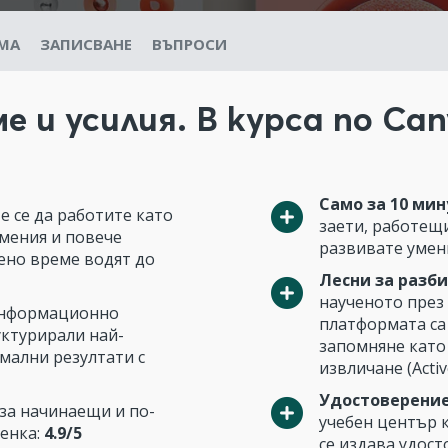
МА
ЗАПИСВАНЕ
ВЪПРОСИ
 и усилия. В курса по Ca
Само за 10 мин
те се да работите като
заети, работещи
мения и повече
развивате умени
лено време водят до
Лесни за разби
наученото през
информационно
платформата са
уктурирали най-
запомняне като
мални резултати с
извличане (Active
Удостоверение
за начинаещи и по-
учебен център 
ценка:
4.9/5
се издава удост