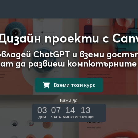
Дизайн проекти с Can
овладей ChatGPT и вземи достъ
ат да развиеш компютърните 
Вземи този курс
Важи до:
03
07
14
12
ДНИ
ЧАСА
МИНУТИ
СЕКУНДИ