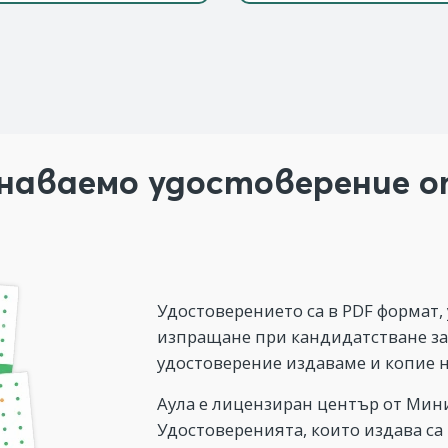
наваемо удостоверение 
Удостоверението са в PDF формат,
изпращане при кандидатстване за
удостоверение издаваме и копие н
Аула е лицензиран център от Мини
Удостоверенията, които издава са