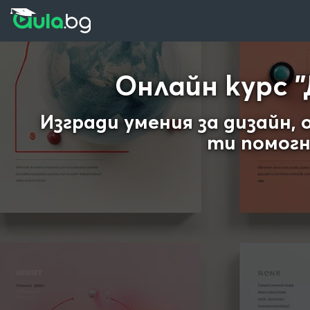
Прескочи към основното съдържание
Прескочи към навигацията
Онлайн курс "
Изгради умения за дизайн, 
ти помогн