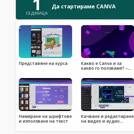
1
Да стартираме CANVA
СЕДМИЦА
Представяне на курса
Какво е Canva и за
какво го ползваме? –
същност, ползи,
сравнителен анализ
Намиране на шрифтове
Качване и редактиране
и използване на текст
на видео и аудио
файлове