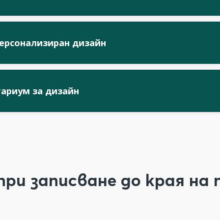
персонализиран дизайн
тариум за дизайн
при записване до края н