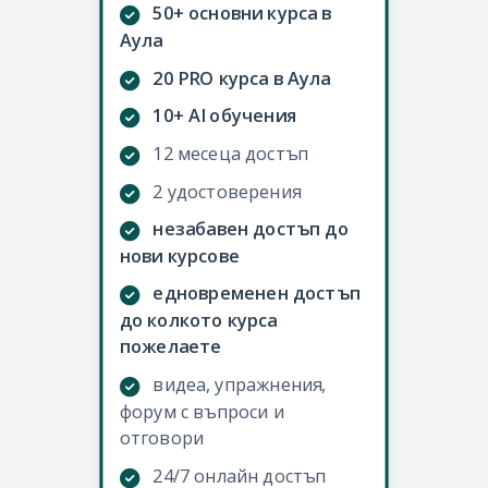
50+ основни курса в
Аула
20 PRO курса в Аула
10+ AI обучения
12 месеца достъп
2 удостоверения
незабавен достъп до
нови курсове
едновременен достъп
до колкото курса
пожелаете
видеа, упражнения,
форум с въпроси и
отговори
24/7 онлайн достъп