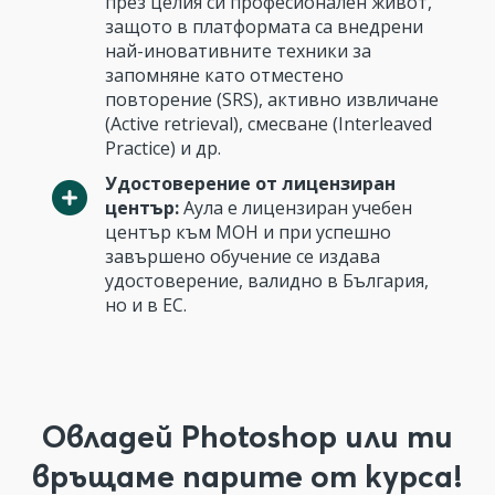
през целия си професионален живот,
защото в платформата са внедрени
най-иновативните техники за
запомняне като отместено
повторение (SRS), активно извличане
(Active retrieval), смесване (Interleaved
Practice) и др.
Удостоверение от лицензиран
център:
Аула е лицензиран учебен
център към МОН и при успешно
завършено обучение се издава
удостоверение, валидно в България,
но и в ЕС.
Овладей Photoshop или ти
връщаме парите от курса!