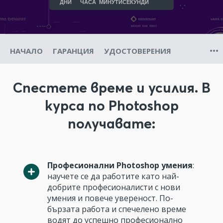
ДНИ
ЧАСА
МИНУТИ
СЕКУНДИ
НАЧАЛО
ГАРАНЦИЯ
УДОСТОВЕРЕНИЯ
Спестете време и усилия. В
курса по Photoshop
получавате:
Професионални Photoshop умения
:
научете се да работите като най-
добрите професионалисти с нови
умения и повече увереност. По-
бързата работа и спечелено време
водят до успешно професионално