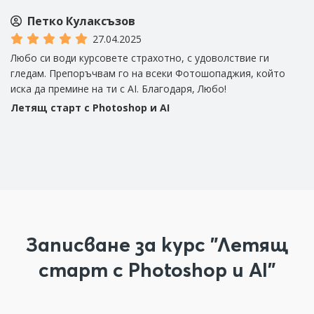
Петко Кулаксъзов
27.04.2025
Любо си води курсовете страхотно, с удоволствие ги
и
гледам. Препоръчвам го на всеки Фотошопаджия, който
-
иска да премине на ти с AI. Благодаря, Любо!
Летящ старт с Photoshop и AI
е
Записване за курс "Летящ
старт с Photoshop и AI"