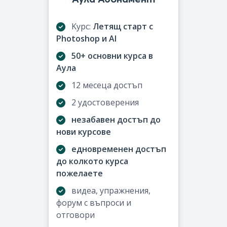
Kурс:
Летящ старт с
Photoshop и AI
50+ основни курса в
Аула
12 месеца достъп
2 удостоверения
незабавен достъп до
нови курсове
едновременен достъп
до колкото курса
пожелаете
видеа, упражнения,
форум с въпроси и
отговори