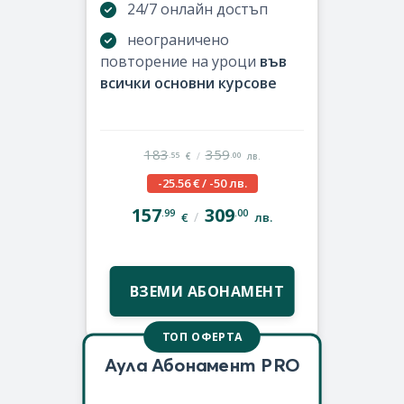
24/7 онлайн достъп
неограничено
повторение на уроци
във
всички основни курсове
183
359
/
.55
.00
€
лв.
-25.56 € / -50 лв.
157
309
.99
.00
/
€
лв.
ВЗЕМИ АБОНАМЕНТ
ТОП ОФЕРТА
Аула Абонамент PRO