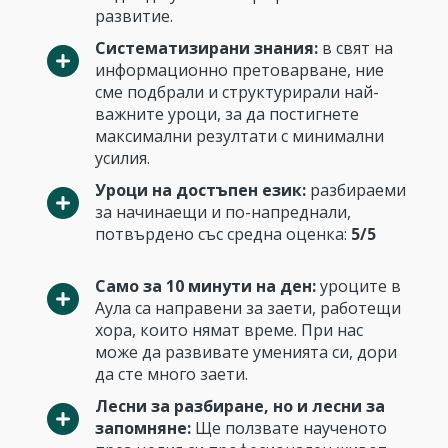
развитие.
Систематизирани знания:
в свят на
информационно претоварване, ние
сме подбрали и структурирали най-
важните уроци, за да постигнете
максимални резултати с минимални
усилия.
Уроци на достъпен език:
разбираеми
за начинаещи и по-напреднали,
потвърдено със средна оценка:
5/5
Само за 10 минути на ден:
уроците в
Аула са направени за заети, работещи
хора, които нямат време. При нас
може да развивате уменията си, дори
да сте много заети.
Лесни за разбиране, но и лесни за
запомняне:
Ще ползвате наученото