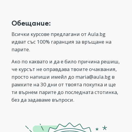
Обещание:
Всички курсове предлагани от Aula.bg
идват със 100% гаранция за връщане на
парите.
Ако по каквато и да е било причина решиш,
че курсът не оправдава твоите очаквания,
просто напиши имейл до
maria@aula.bg
в
рамките на 30 дни от твоята покупка и ще
ти върнем парите до последната стотинка,
без да задаваме въпроси.