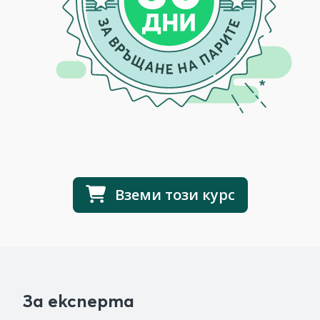
Вземи този курс
За експерта