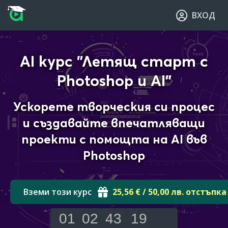
Прескочи към основното съдържание
Прескочи към навигацията
ВХОД
AI курс "Летящ старт с
Photoshop и AI"
Ускорете творческия си процес
и създавайте впечатляващи
проекти с помощта на AI във
Photoshop
Вземи този курс
25,56 € / 50,00 лв. отстъпка
01
02
43
18