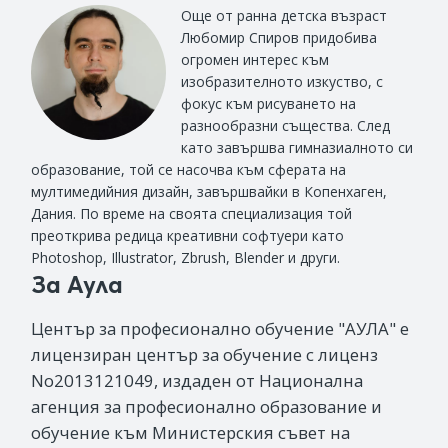
Още от ранна детска възраст
Любомир Спиров придобива
огромен интерес към
изобразителното изкуство, с
фокус към рисуването на
разнообразни същества. След
като завършва гимназиалното си
образование, той се насочва към сферата на
мултимедийния дизайн, завършвайки в Копенхаген,
Дания. По време на своята специализация той
преоткрива редица креативни софтуери като
Photoshop, Illustrator, Zbrush, Blender и други.
За Аула
Център за професионално обучение "АУЛА" е
лицензиран център за обучение с лиценз
No2013121049, издаден от Национална
агенция за професионално образование и
обучение към Министерския съвет на