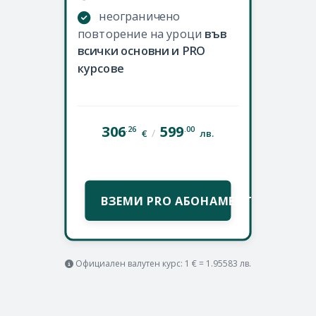
неограничено
повторение на уроци
във
всички основни и PRO
курсове
306
599
.26
.00
/
€
лв.
ВЗЕМИ PRO АБОНАМЕНТ
Официален валутен курс: 1 € = 1.95583 лв.