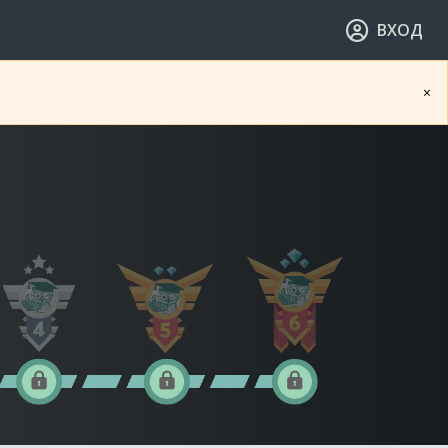
ВХОД
×