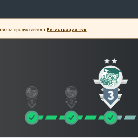
ство за продуктивност
Регистрация тук
.