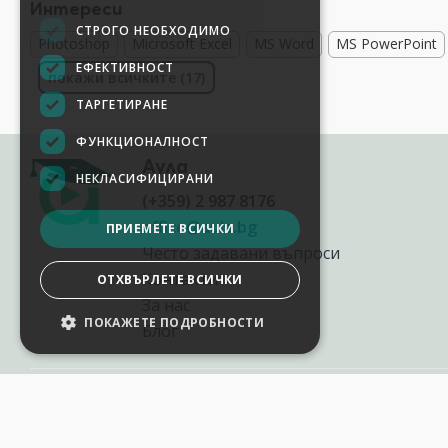
Интереси
СТРОГО НЕОБХОДИМО
Photoshop
Microsoft Excel
MS Word
MS PowerPoint
ЕФЕКТИВНОСТ
покажи всичките (17)
ТАРГЕТИРАНЕ
ФУНКЦИОНАЛНОСТ
Аула
НЕКЛАСИФИЦИРАНИ
(+359) 2 987 8176
office@aula.bg
ПРИЕМЕТЕ ВСИЧКИ
Често задавани въпроси
Контакти
ОТХВЪРЛЕТЕ ВСИЧКИ
За нас
ПОКАЖЕТЕ ПОДРОБНОСТИ
Блог
НАСТРОЙКИ НА БИСКВИТКИТЕ
2012-2026
©
AULA.bg
Всички права запазени.
Aula.bg е онлайн платформа за софтуерни и AI обучения в България,