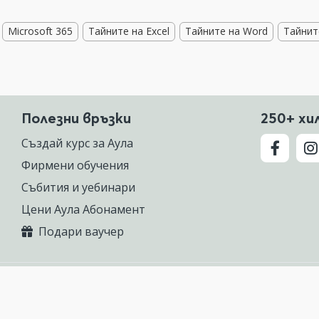
Microsoft 365
Тайните на Excel
Тайните на Word
Тайнит
Полезни връзки
250+ хи
Създай курс за Аула
Фирмени обучения
Събития и уебинари
Цени Аула Абонамент
Подари ваучер
 предлагаща курсове по Excel, Photoshop, AutoCAD, ChatGPT, Gemini, Cla