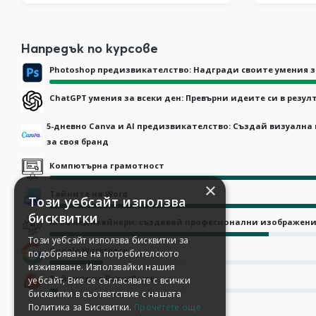
Напредък по курсове
Photoshop предизвикателство: Надгради своите умения з
ChatGPT умения за всеки ден: Превърни идеите си в резул
5-дневно Canva и AI предизвикателство: Създай визуалн
за своя бранд
Компютърна грамотност
×
Тайните на Word
Този уебсайт използва
бисквитки
AI за недизайнери: създавай професионални изображени
Този уебсайт използва бисквитки за
Google Workspace
подобряване на потребителското
изживяване. Използвайки нашия
Тайните на PowerPoint
уебсайт, Вие се съгласявате с всички
бисквитки в съответствие с нашата
Политика за Бисквитки.
Прочетете още