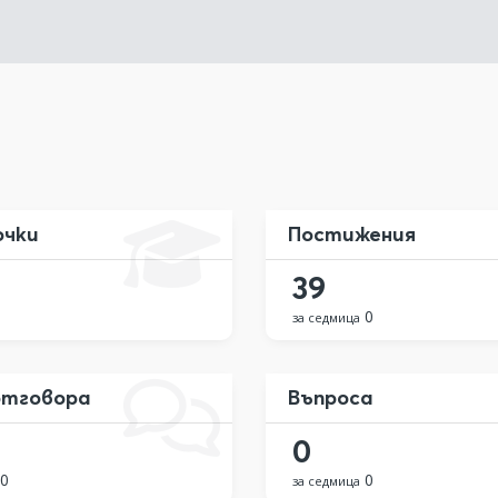
очки
Постижения
39
0
за седмица
тговора
Въпроса
0
0
0
за седмица