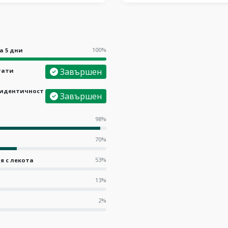
100%
а 5 дни
Завършен
тати
а идентичност
Завършен
98%
70%
53%
я с лекота
13%
2%