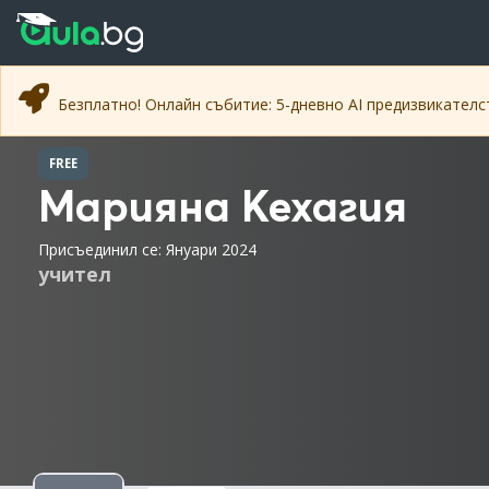
Прескочи към основното съдържание
Прескочи към навигацията
Безплатно! Онлайн събитие: 5-дневно AI предизвикател
FREE
Марияна Кехагия
Присъединил се: Януари 2024
учител