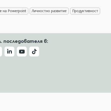
е на Powerpoint
Личностно развитие
Продуктивност
л. последователя в:
Условия за ползване
Политика за поверителност
ude, Copilot и други.