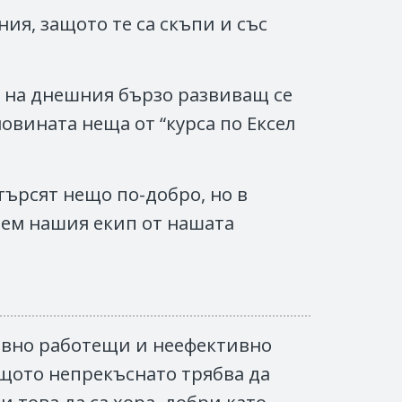
ия, защото те са скъпи и със
о на днешния бързо развиващ се
овината неща от “курса по Ексел
търсят нещо по-добро, но в
шем нашия екип от нашата
ктивно работещи и неефективно
ащото непрекъснато трябва да