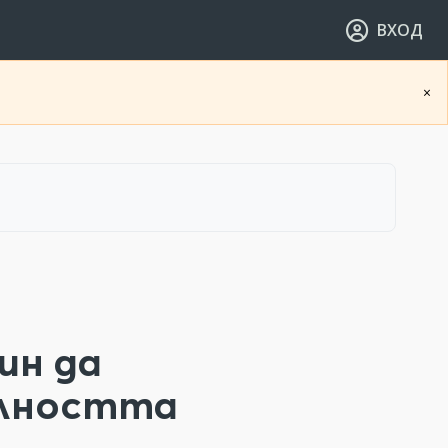
ВХОД
×
ин да
елността