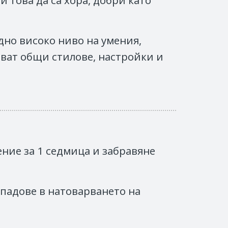
 това да са хора, добри като
едно високо ниво на умения,
ват общи стилове, настройки и
ние за 1 седмица и забравяне
спадове в натоварването на