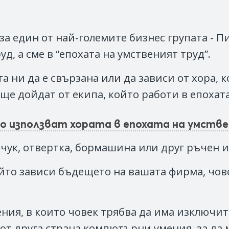
за един от най-големите бизнес групата - П
д, а сме в “епохата на умственият труд”.
та ни да е свързана или да зависи от хора,
ще дойдат от екипа, който работи в епохата
то използват хората в епохата на умстве
о чук, отвертка, бормашина или друг ръчен 
йто зависи бъдещето на вашата фирма, чове
ения, в които човек трябва да има изключит
 от друга страна компютърни умения, за да