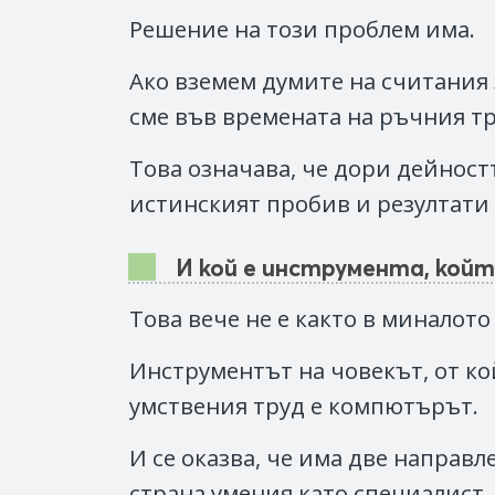
Решение на този проблем има.
Ако вземем думите на считания 
сме във времената на ръчния тру
Това означава, че дори дейност
истинският пробив и резултати 
И кой е инструмента, кой
Това вече не е както в миналот
Инструментът на човекът, от ко
умствения труд е компютърът.
И се оказва, че има две направл
страна умения като специалист,