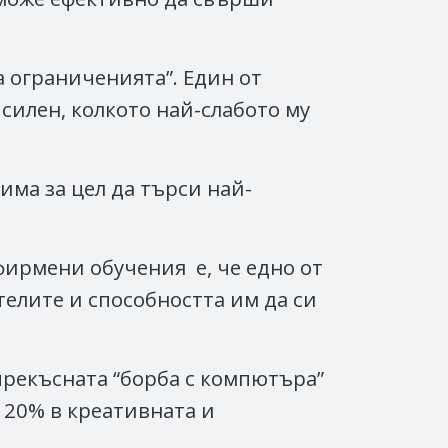
на ограниченията”. Един от
 силен, колкото най-слабото му
има за цел да търси най-
ирмени обучения е, че едно от
елите и способността им да си
прекъсната “борба с компютъра”
 20% в креативната и