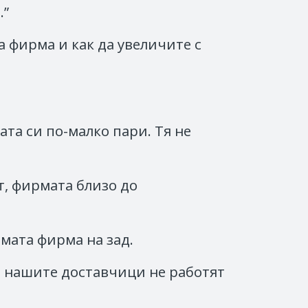
.”
а фирма и как да увеличите с
та си по-малко пари. Тя не
т, фирмата близо до
мата фирма на зад.
и нашите доставчици не работят