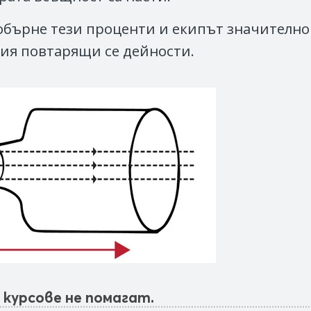
 обърне тези проценти и екипът значително
ция повтарящи се дейности.
курсове не помагат.