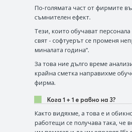
По-голямата част от фирмите въ
съмнителен ефект.
Тези, които обучават персонал
свят - софтуерът се променя неп
миналата година”.
За това ние дълго време анализ
крайна сметка направихме обуч
фирма.
Кога 1 + 1 е равно на 3?
Както видяхме, а това е и обик
работещи се получава така, че 