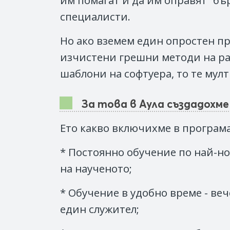
им помагат и да им оправят “бър
специалисти.
Но ако вземем един опростен при
изчистени грешни методи на ра
шаблони на софтуера, то те мул
За това в Аула създадохм
Ето какво включихме в програма
* Постоянно обучение по най-но
на наученото;
* Обучение в удобно време - веч
един служител;