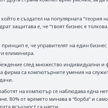
т, който е създател на популярната “теория 
ат защитава е, че “твоят бизнес е толкова
 принцип е, че управителят на един бизнес 
а ги елиминира.
еждение след множество индивидуални и ф
на фирма са компютърните умения на служит
дачи.
работят на компютър се наблюдава една не
не. 80% от времето минава в “борба” и само
ората всъщност са наети.