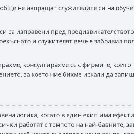
обще не изпращат служителите си на обучен
а си са изправени пред предизвикателствот
рекъснато и служителят вече е забравил пол
ирахме, консултирахме се с фирмите, които 
ението, за което ние бихме искали да запи
новена логика, когато в един екип има ефе
всички работят с темпото на най-бавните, з