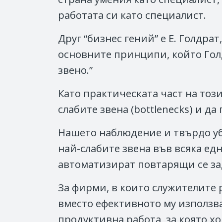
работата си като специалист.
Друг “бизнес гений” е Е. Голдра
основните принципи, който Голдр
звено.”
Като практическата част на този
слабите звена (bottlenecks) и д
Нашето наблюдение и твърдо уб
най-слабите звена във всяка ед
автоматизират повтарящи се за
За фирми, в които служителите 
вместо ефективното му използва
продуктивна работа, за която х