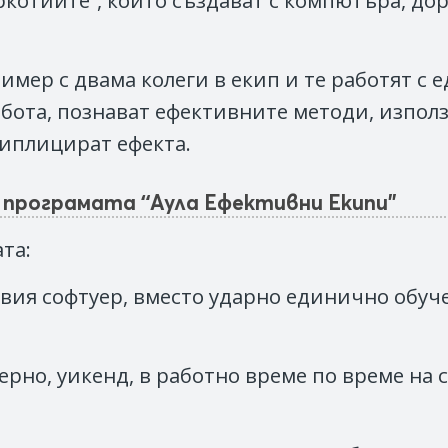
котиите”, които създават с компютъра, дори
мер с двама колеги в екип и те работят с 
бота, познават ефективните методи, използ
типлицират ефекта.
е програмата “Аула Ефективни Екипи"
та:
вия софтуер, вместо ударно единично обуче
ерно, уикенд, в работно време по време на 