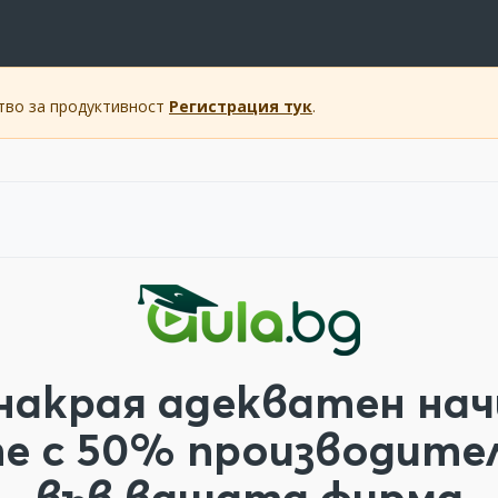
ство за продуктивност
Регистрация тук
.
накрая адекватен нач
те с 50% производит
във вашата фирма