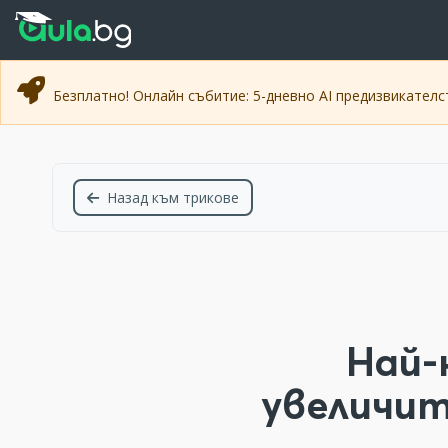
Прескочи към основното съдържание
Прескочи към навигацията
Безплатно! Онлайн събитие: 5-дневно AI предизвикател
Назад към трикове
Най-
увеличи