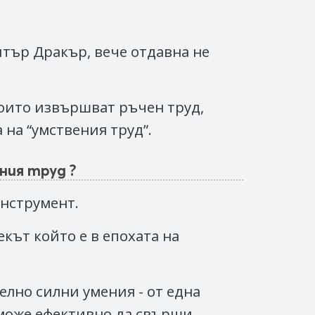
итър Дракър, вече отдавна не
 които извършват ръчен труд,
 на “умствения труд”.
ния труд ?
инструмент.
кът който е в епохата на
елно силни умения - от една
 може ефективно да свърши