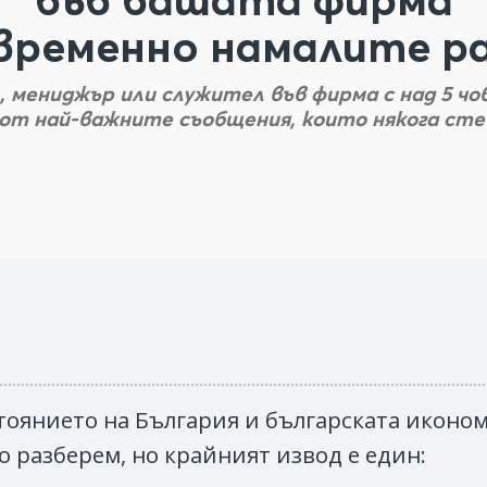
временно намалите ра
 мениджър или служител във фирма с над 5 чо
 от най-важните съобщения, които някога сте 
тоянието на България и българската икономи
го разберем, но крайният извод е един: