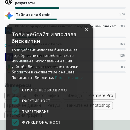
резултати
37%
Тайните на Gemini
20%
Photoshop предизвикателство: Създай екшън плакат
×
за 5 дни
Този уебсайт използва
бисквитки
16%
Дизайн проекти с Canva
Този уебсайт използва бисквитки за
подобряване на потребителското
12%
Тайните на Premiere Pro
изживяване. Използвайки нашия
уебсайт, Вие се съгласявате с всички
8%
Графичен дизайн с CorelDraw
бисквитки в съответствие с нашата
Политика за Бисквитки.
Прочетете още
Интереси
СТРОГО НЕОБХОДИМО
Photoshop
Фотография
InDesign
Premiere Pro
ЕФЕКТИВНОСТ
Графичен дизайн
Ретуш
Тайните на Photoshop
ТАРГЕТИРАНЕ
Растерна графика
ФУНКЦИОНАЛНОСТ