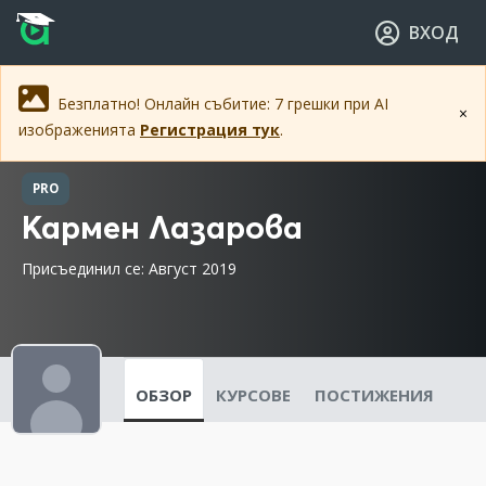
Прескочи към основното съдържание
Прескочи към навигацията
ВХОД
Безплатно! Онлайн събитие: 7 грешки при AI
×
изображенията
Регистрация тук
.
PRO
Кармен Лазарова
Присъединил се: Август 2019
ОБЗОР
КУРСОВЕ
ПОСТИЖЕНИЯ