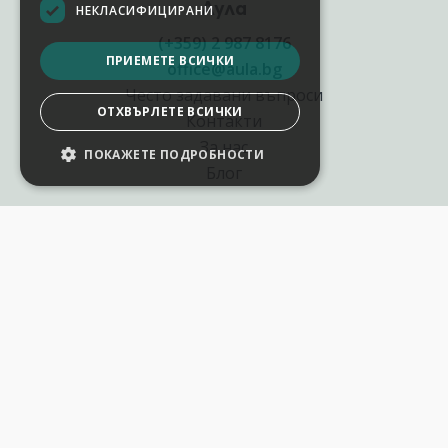
Аула
НЕКЛАСИФИЦИРАНИ
(+359) 2 987 8176
ПРИЕМЕТЕ ВСИЧКИ
office@aula.bg
Често задавани въпроси
ОТХВЪРЛЕТЕ ВСИЧКИ
Контакти
За нас
ПОКАЖЕТЕ ПОДРОБНОСТИ
НАСТРОЙКИ НА БИСКВИТКИТЕ
Блог
Полезни връзки
Създай курс за Аула
Фирмени обучения
Събития и уебинари
Цени Аула Абонамент
Подари ваучер