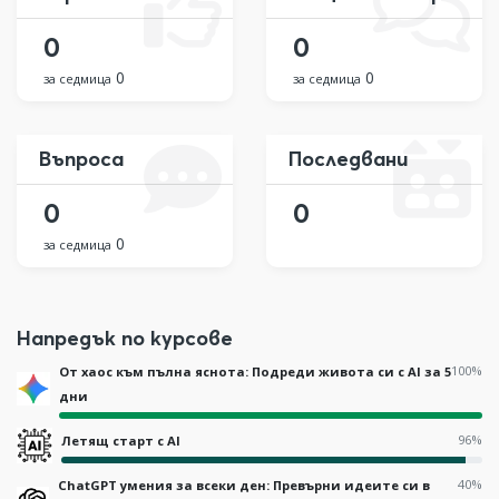
0
0
0
0
за седмица
за седмица
Въпроса
Последвани
0
0
0
за седмица
Напредък по курсове
100%
От хаос към пълна яснота: Подреди живота си с AI за 5
дни
96%
Летящ старт с AI
40%
ChatGPT умения за всеки ден: Превърни идеите си в