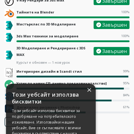
Завършен
V-Ray Рендери за 3ds Max
100%
Тайните на Blender
Завършен
Мастърклас по 3D Моделиране
100%
3ds Max техники за моделиране
3D Моделиране и Рендериране с 3DS
Завършен
MAX
Курсът е обновен — 1 нов урок
99%
Интериорен дизайн в Scandi стил
95%
Успех по навик [21-дневно предизвикателство]
×
Този уебсайт използва
84%
3D моделиране със SketchUp
бисквитки
61%
Дигитално рисуване с Photoshop
Този уебсайт използва бисквитки за
подобряване на потребителското
покажи всичките (20)
изживяване. Използвайки нашия
уебсайт, Вие се съгласявате с всички
бисквитки в съответствие с нашата