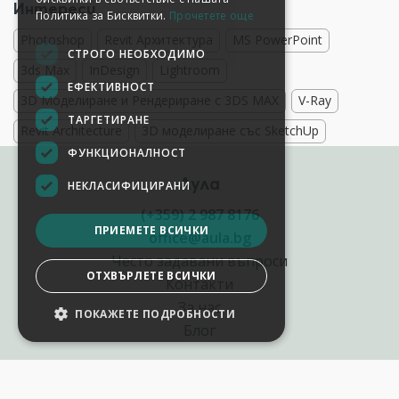
Интереси
Политика за Бисквитки.
Прочетете още
Photoshop
Revit Архитектура
MS PowerPoint
СТРОГО НЕОБХОДИМО
3ds Max
InDesign
Lightroom
ЕФЕКТИВНОСТ
3D Моделиране и Рендериране с 3DS MAX
V-Ray
ТАРГЕТИРАНЕ
Revit Architecture
3D моделиране със SketchUp
ФУНКЦИОНАЛНОСТ
Аула
НЕКЛАСИФИЦИРАНИ
(+359) 2 987 8176
ПРИЕМЕТЕ ВСИЧКИ
office@aula.bg
Често задавани въпроси
ОТХВЪРЛЕТЕ ВСИЧКИ
Контакти
За нас
ПОКАЖЕТЕ ПОДРОБНОСТИ
НАСТРОЙКИ НА БИСКВИТКИТЕ
Блог
Полезни връзки